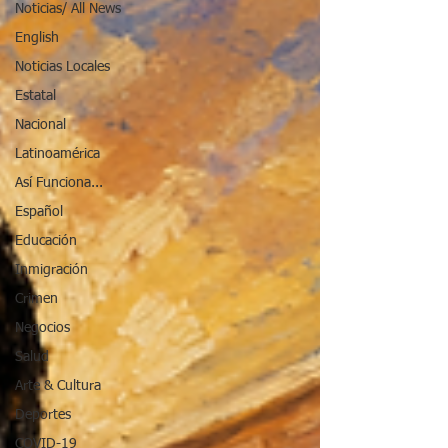
Noticias/ All News
English
Noticias Locales
Estatal
Nacional
Latinoamérica
Así Funciona...
Español
Educación
Inmigración
Crimen
Negocios
Salud
Arte & Cultura
Deportes
COVID-19