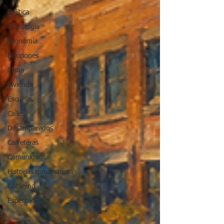
Política
Tecnología
Economía
Elecciones
Clima
Vivienda
Escuelas
Calles
Desamparados
Carreteras
Comunidad
Historias que inspiran
Gobierno
Espectáculos