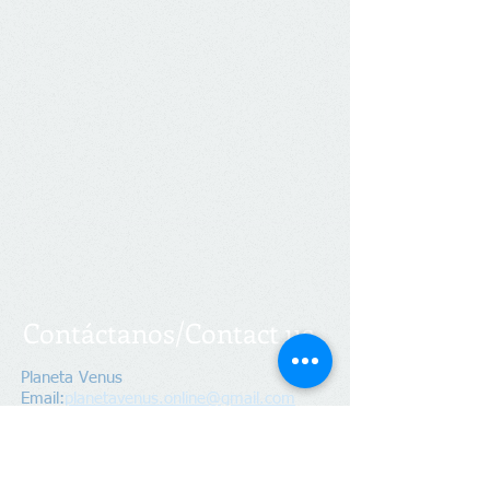
Contáctanos/Contact us
Planeta Venus
Email:
planetavenus.online
@gmail.com
Address
:
100 S. Market St. Suite 2B
Wichita KS. 67202
Socializa Con Nosotros