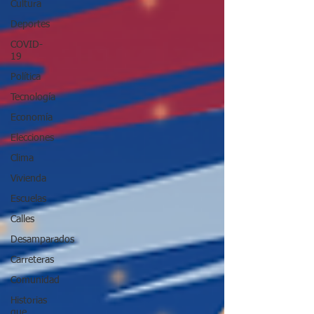
Cultura
Deportes
COVID-
19
Política
Tecnología
Economía
Elecciones
Clima
Vivienda
Escuelas
Calles
Desamparados
Carreteras
Comunidad
Historias
que