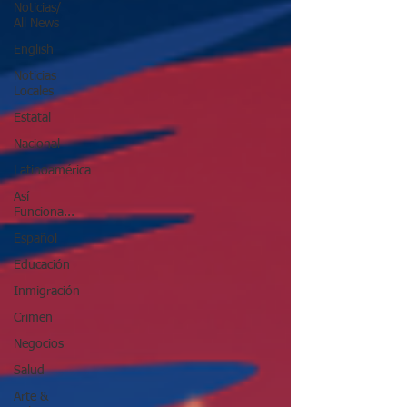
Noticias/
All News
English
Noticias
Locales
Estatal
Nacional
Latinoamérica
Así
Funciona...
Español
Educación
Inmigración
Crimen
Negocios
Salud
Arte &