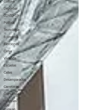
Cultura
Deportes
COVID-19
Política
Tecnología
Economía
Elecciones
Clima
Vivienda
Escuelas
Calles
Desamparados
Carreteras
Comunidad
Historias
que
inspiran