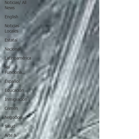
Noticias/ All
News
English
Noticias
Locales
Estatal
Nacional
Latinoamérica
Así
Funciona...
Español
Educación
Inmigración
Crimen
Negocios
Salud
Arte &