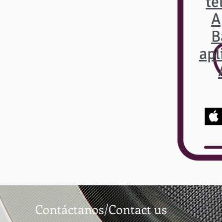
te
A
B
apl
Contáctanos/Contact us