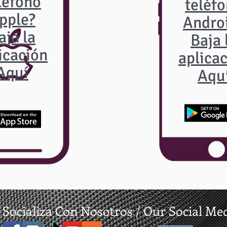
léfono
teléf
pple?
Andro
aja la
Baja 
icación
aplica
Aquí
Aqu
Socializa Con Nosotros /
Our Social Me