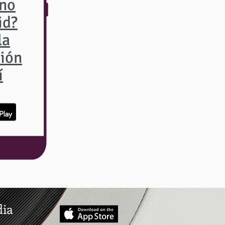
ono
id?
la
ción
í
dia