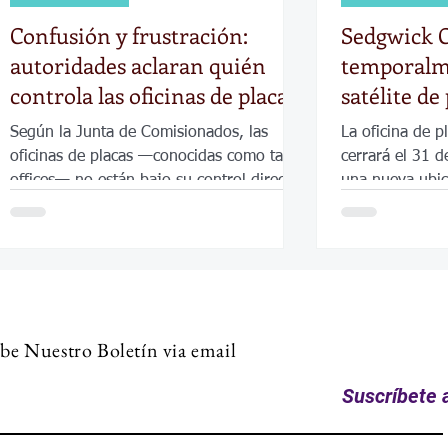
Confusión y frustración:
Sedgwick C
autoridades aclaran quién
temporalme
controla las oficinas de placas
satélite de
en el condado de Sedgwick
en Derby
Según la Junta de Comisionados, las
La oficina de p
oficinas de placas —conocidas como tag
cerrará el 31 d
offices— no están bajo su control directo.
una nueva ubic
servicio en otra
be Nuestro Boletín via email
Suscríbete a