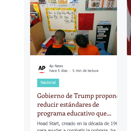
COVID-19
Política
Tecnología
Desamparados
Carreteras
Comuni
Ap News
hace 5 días
5 min de lectura
Nacional
Gobierno de Trump propone
reducir estándares de
programa educativo que
ayuda a niños pobres
Head Start, creado en la década de 1960
para ayudar a combatir la pobreza, ha