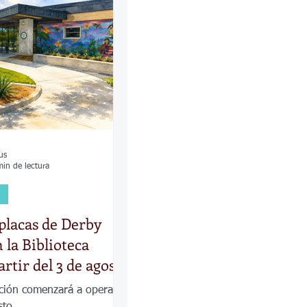
las
Calles
os
us
min de lectura
 placas de Derby
 la Biblioteca
artir del 3 de agosto
ción comenzará a operar el
sto