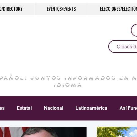
O/DIRECTORY
EVENTOS/EVENTS
ELECCIONES/ELECTIO
Clases d
SPAÑOL: JUNTOS INFORMADOS EN 
IDIOMA
les
Estatal
Nacional
Latinoamérica
Así Fun
Crimen
Negocios
Salud
Arte & Cultura
D