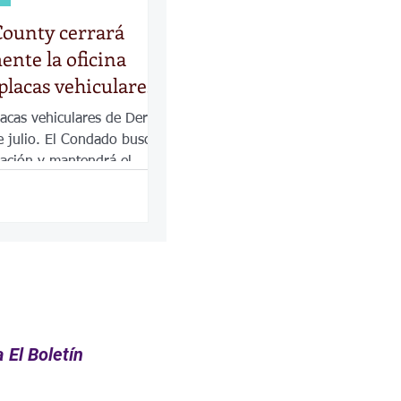
ounty cerrará
nte la oficina
 placas vehiculares
lacas vehiculares de Derby
e julio. El Condado busca
ación y mantendrá el
s oficinas.
 El Boletín