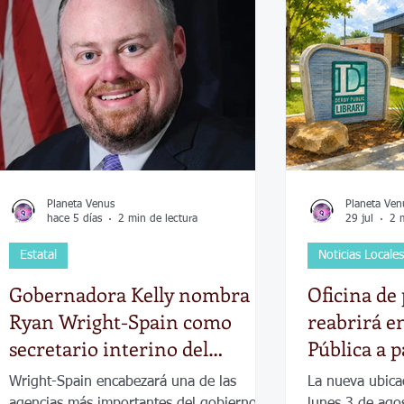
Economía
Elecciones
Clima
Vivienda
Escue
dad
Historias que inspiran
Gobierno
Espectácul
Planeta Venus
Planeta Ven
hace 5 días
2 min de lectura
29 jul
2 
Estatal
Noticias Locales
Gobernadora Kelly nombra a
Oficina de
Ryan Wright-Spain como
reabrirá en
secretario interino del
Pública a p
Departamento de Ingresos de
Wright-Spain encabezará una de las
La nueva ubica
Kansas
agencias más importantes del gobierno
lunes 3 de ago