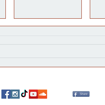
Kansas Define su Futuro en
Las 
las Primarias de 2026 y Mira
inte
hacia Noviembre
agua
Esta
Socializa Con Nosotros /
Our Social Me
Share