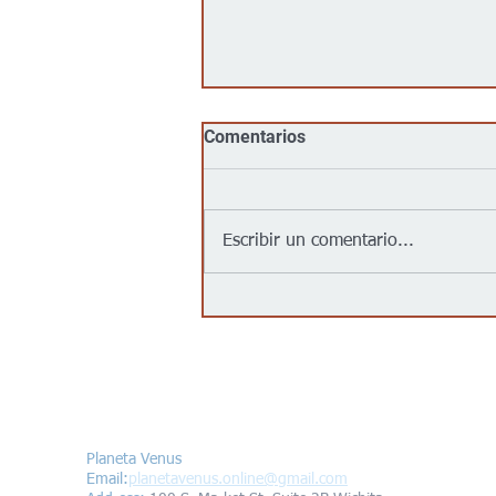
Comentarios
Escribir un comentario...
Jalapeños vinculados a un
brote de salmonela en EEUU
provienen de una granja en
México: autoridades
Contáctanos/Contact us
Planeta Venus
Email:
planetavenus.online
@gmail.com