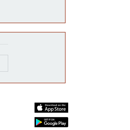
razones detrás de las
rrupciones en la venta de
cates mexicanos a
dos Unidos
dia