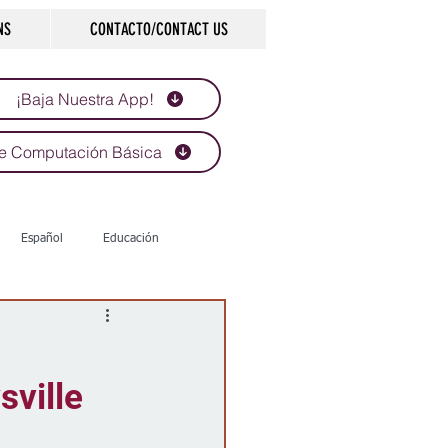
NS
CONTACTO/CONTACT US
¡Baja Nuestra App!
e Computación Básica
Español
Educación
Tecnología
Economía
sville
d
Historias que inspiran