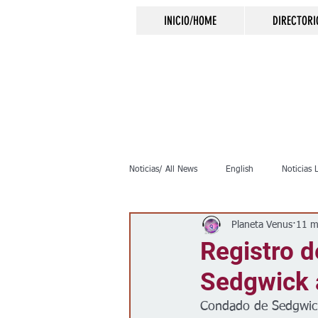
INICIO/HOME
DIRECTORI
Noticias/ All News
English
Noticias 
Planeta Venus
11 m
Inmigración
Crimen
Negocio
Registro d
Sedgwick a
Elecciones
Clima
Vivienda
Condado de Sedgwic