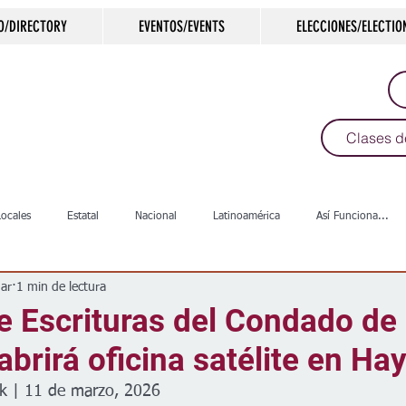
O/DIRECTORY
EVENTOS/EVENTS
ELECCIONES/ELECTIO
Clases d
Locales
Estatal
Nacional
Latinoamérica
Así Funciona...
ar
1 min de lectura
s
Salud
Arte & Cultura
Deportes
COVID-19
Política
e Escrituras del Condado de
brirá oficina satélite en Hay
Escuelas
Calles
Desamparados
Carreteras
Comunida
k | 11 de marzo, 2026