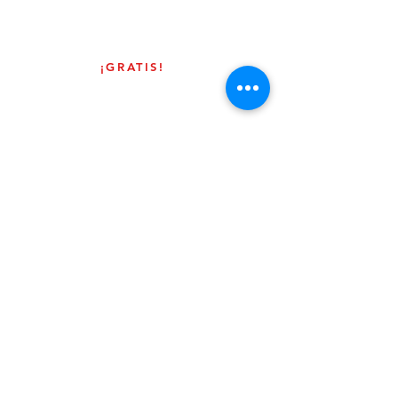
¡GRATIS!
Por tiempo
limitado y
cupo limitado
¡Clases
Gratis!
Contáctanos/Contact us
Planeta Venus
Email:
planetavenus.online
@gmail.com
Address
:
100 S. Market St. Suite 2B
Wichita KS. 67202