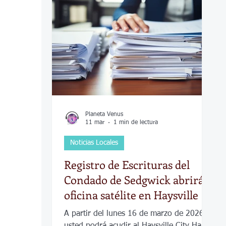
COVID-19
Política
Tecnología
Desamparados
Carreteras
Comuni
Planeta Venus
11 mar
1 min de lectura
Noticias Locales
Registro de Escrituras del
Condado de Sedgwick abrirá
oficina satélite en Haysville
A partir del lunes 16 de marzo de 2026,
usted podrá acudir al Haysville City Hall,