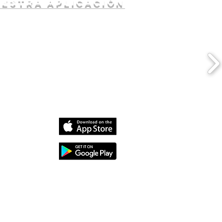
uestra aplicación
dia