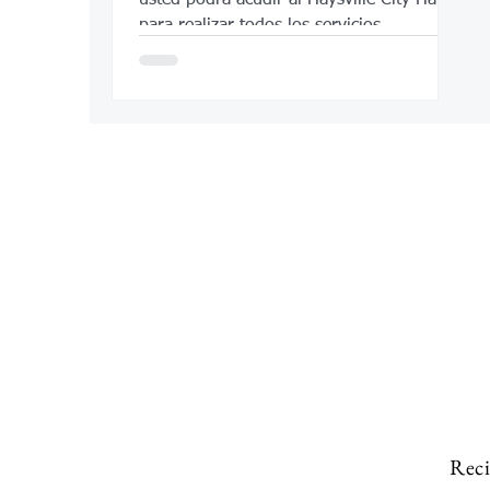
para realizar todos los servicios
disponibles en la oficina del registro de
escrituras, incluidas citas para pasaportes.
Reci