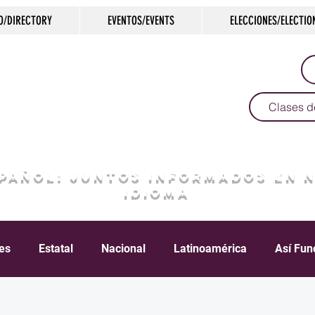
O/DIRECTORY
EVENTOS/EVENTS
ELECCIONES/ELECTIO
Clases d
SPAÑOL: JUNTOS INFORMADOS EN 
IDIOMA
les
Estatal
Nacional
Latinoamérica
Así Fun
Crimen
Negocios
Salud
Arte & Cultura
D