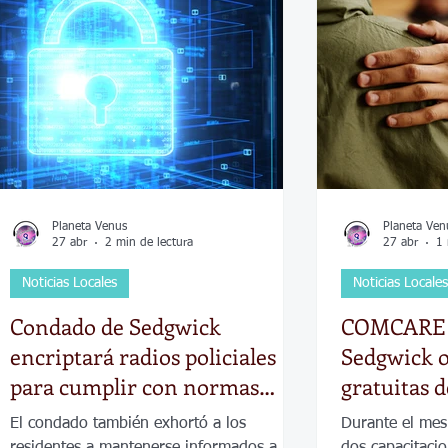
Economía
Elecciones
Clima
Vivienda
Escue
dad
Historias que inspiran
Gobierno
Espectácul
Planeta Venus
Planeta Ven
27 abr
2 min de lectura
27 abr
1 
Noticias Locales
Noticias Locales
Condado de Sedgwick
COMCARE d
encriptará radios policiales
Sedgwick o
para cumplir con normas
gratuitas 
federales
en salud m
El condado también exhortó a los
Durante el mes
residentes a mantenerse informados a
dos capacitacio