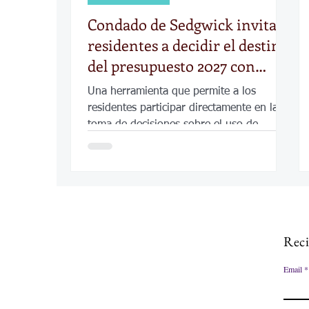
Condado de Sedgwick invita a
residentes a decidir el destino
del presupuesto 2027 con
herramienta interactiva
Una herramienta que permite a los
residentes participar directamente en la
toma de decisiones sobre el uso de
fondos provenientes de impuestos a la
propiedad.
Reci
Email