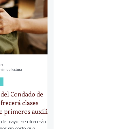
las
Calles
os
us
min de lectura
el Condado de
frecerá clases
de primeros auxilios
ental en mayo
 de mayo, se ofrecerán
nes sin costo que