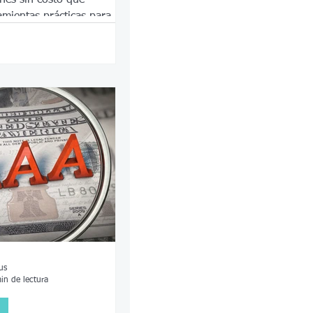
amientas prácticas para
les de alerta y actuar de
.
us
in de lectura