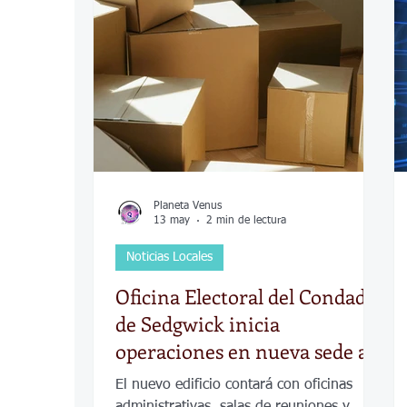
COVID-19
Política
Tecnología
Desamparados
Carreteras
Comuni
Planeta Venus
13 may
2 min de lectura
Noticias Locales
Oficina Electoral del Condado
de Sedgwick inicia
operaciones en nueva sede al
noreste de Wichita
El nuevo edificio contará con oficinas
administrativas, salas de reuniones y