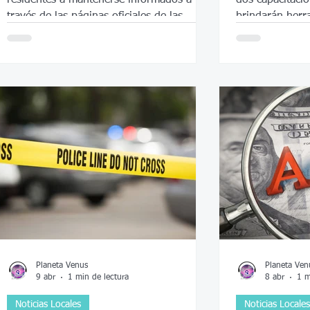
través de las páginas oficiales de las
brindarán herr
agencias locales de seguridad.
identificar seña
manera segura
Planeta Venus
Planeta Ven
9 abr
1 min de lectura
8 abr
1 m
Noticias Locales
Noticias Locales