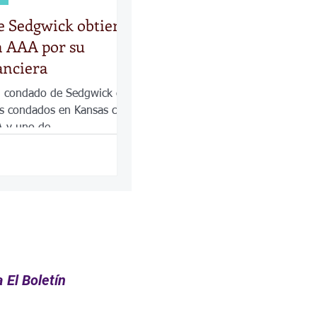
e Sedgwick obtiene
ón AAA por su
anciera
l condado de Sedgwick es
s condados en Kansas con
A y uno de
e 110 a nivel nacional.
 El Boletín