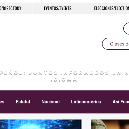
O/DIRECTORY
EVENTOS/EVENTS
ELECCIONES/ELECTIO
Clases d
SPAÑOL: JUNTOS INFORMADOS EN 
IDIOMA
les
Estatal
Nacional
Latinoamérica
Así Fun
Crimen
Negocios
Salud
Arte & Cultura
D