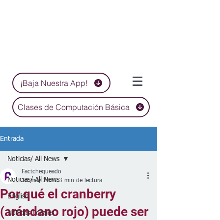
¡Baja Nuestra App!
Clases de Computación Básica
Entrada
Noticias/ All News
Factchequeado
Noticias/ All News
10 may 2023
3 min de lectura
Por qué el cranberry
English
(arándano rojo) puede ser
Noticias Locales