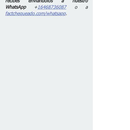
recibes enviándolos a nuestro 
WhatsApp
 +
16468736087
 o a 
factchequeado.com/whatsapp
.