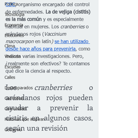
Política
CDC
, organismo encargado del control 
de enfermedades. 
La de vejiga (cistitis) 
Tecnología
es la más común
 y es especialmente 
Economía
habitual en mujeres. Los 
cranberries
 o 
arándanos rojos (
Vaccinium 
Elecciones
macrocarpon 
en latín
)
se han utilizado 
Clima
desde hace años para prevenirla
, como 
indican varias investigaciones. Pero, 
Vivienda
¿realmente son efectivos? Te contamos 
Escuelas
qué dice la ciencia al respecto.
Calles
Los 
cranberries
 o 
Desamparados
arándanos rojos pueden 
Carreteras
ayudar a prevenir la 
Comunidad
cistitis en algunos casos, 
Historias que inspiran
según una revisión
Gobierno