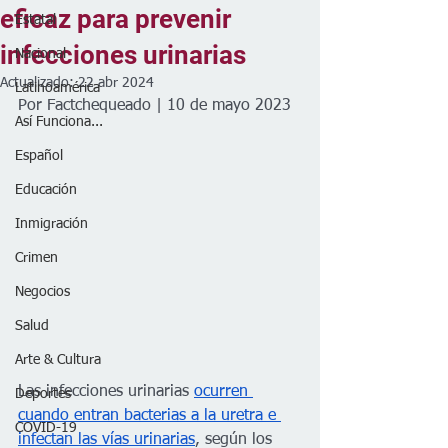
eficaz para prevenir
Estatal
infecciones urinarias
Nacional
Actualizado:
22 abr 2024
Latinoamérica
Por Factchequeado | 10 de mayo 2023
Así Funciona...
Español
Educación
Inmigración
Crimen
Negocios
Salud
Arte & Cultura
Las infecciones urinarias 
ocurren 
Deportes
cuando entran bacterias a la uretra e 
COVID-19
infectan las vías urinarias
, según los 