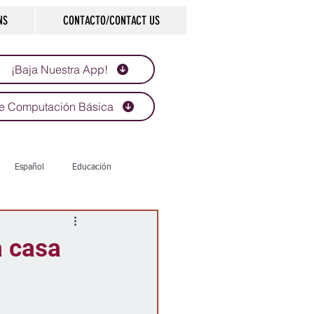
NS
CONTACTO/CONTACT US
¡Baja Nuestra App!
e Computación Básica
Español
Educación
Tecnología
Economía
a casa
d
Historias que inspiran