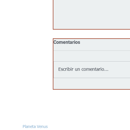
Comentarios
Escribir un comentario...
No, Walmart, Target, Kroger,
Food 4 Less y Costco no
tienen un acuerdo para
“entregar inmigrantes” a
partir del 1 de agosto de
Contáctanos/Contact us
2026, como afirma un video
viral
Planeta Venus