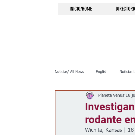
INICIO/HOME
DIRECTORI
Noticias/ All News
English
Noticias 
Planeta Venus
18 j
Inmigración
Crimen
Negocio
Investigan
rodante en
Elecciones
Clima
Vivienda
Wichita, Kansas | 18