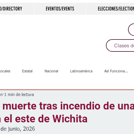
O/DIRECTORY
EVENTOS/EVENTS
ELECCIONES/ELECTIO
Clases d
Locales
Estatal
Nacional
Latinoamérica
Así Funciona...
un
1 min de lectura
s
Salud
Arte & Cultura
Deportes
COVID-19
Política
 muerte tras incendio de un
 el este de Wichita
Escuelas
Calles
Desamparados
Carreteras
Comunida
 de junio, 2026