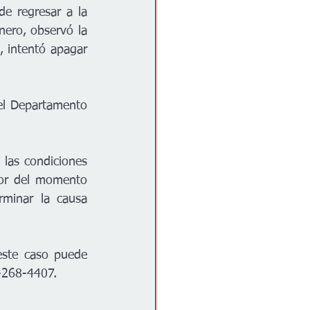
e regresar a la 
ero, observó la 
 intentó apagar 
el Departamento 
las condiciones 
dor del momento 
rminar la causa 
este caso puede 
6-268-4407.