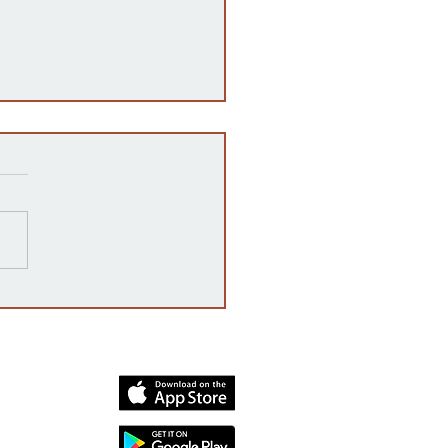
ampaña 'vota no' declara
oria, rechazando la
enda constitucional por
mplio margen
dia