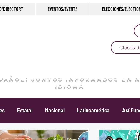
O/DIRECTORY
EVENTOS/EVENTS
ELECCIONES/ELECTIO
Clases d
SPAÑOL: JUNTOS INFORMADOS EN 
IDIOMA
les
Estatal
Nacional
Latinoamérica
Así Fun
Crimen
Negocios
Salud
Arte & Cultura
D