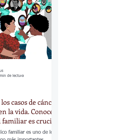
las
Calles
os
us
min de lectura
os casos de cáncer
n la vida. Conocer
l familiar es crucial
dico familiar es uno de los
esgo más importantes