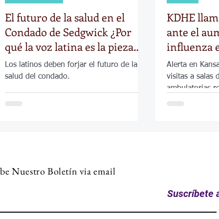
El futuro de la salud en el
KDHE llama
Condado de Sedgwick ¿Por
ante el au
qué la voz latina es la pieza
influenza 
faltante en el rompecabezas?
Los latinos deben forjar el futuro de la
Alerta en Kans
salud del condado.
visitas a salas
ambulatorias r
influenza y ot
respiratorias
be Nuestro Boletín via email
Suscríbete a