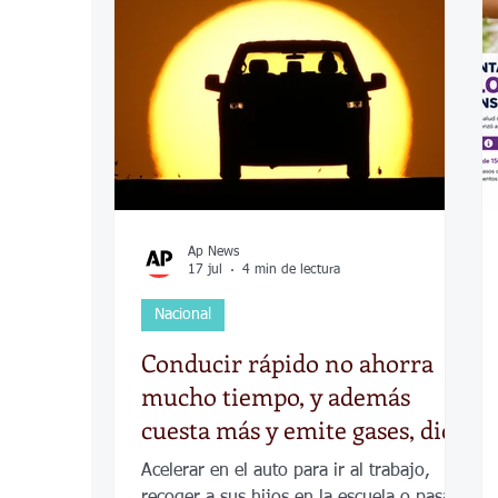
COVID-19
Política
Tecnología
Desamparados
Carreteras
Comuni
Ap News
17 jul
4 min de lectura
Nacional
Conducir rápido no ahorra
mucho tiempo, y además
cuesta más y emite gases, dice
estudio
Acelerar en el auto para ir al trabajo,
recoger a sus hijos en la escuela o pasar