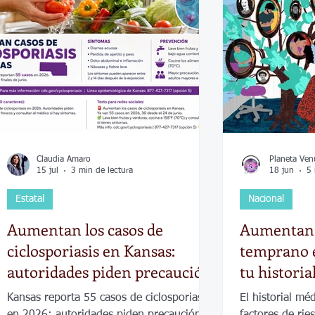
Economía
Elecciones
Clima
Vivienda
Escue
dad
Historias que inspiran
Gobierno
Espectácul
Claudia Amaro
Planeta Ven
15 jul
3 min de lectura
18 jun
5 
Estatal
Nacional
Aumentan los casos de
Aumentan l
ciclosporiasis en Kansas:
temprano e
autoridades piden precaución
tu historia
Kansas reporta 55 casos de ciclosporiasis
El historial mé
en 2026; autoridades piden precaución
factores de ri