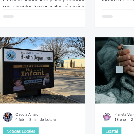
con alimentos frescos y atención médica
ante síntomas.
Claudia Amaro
Planeta Ven
4 feb
8 min de lectura
15 ene
2
Noticias Locales
Estatal