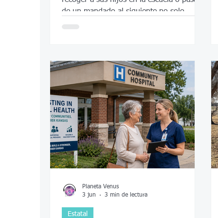
de un mandado al siguiente no solo
desperdicia dinero en gasolina y envía
emisiones nocivas al aire sino que además
no ahorra mucho tiempo, según una
nueva investigación.
Planeta Venus
3 jun
3 min de lectura
Estatal