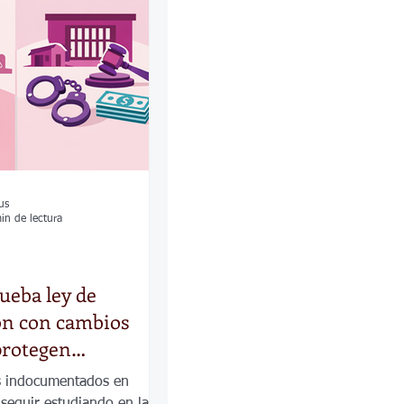
las
Calles
os
us
in de lectura
ueba ley de
ón con cambios
 protegen
, pero endurecen
s indocumentados en
seguir estudiando en las