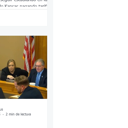
de Kansas pagando tarifas
 habrá otros cambios que es
er
us
5
2 min de lectura