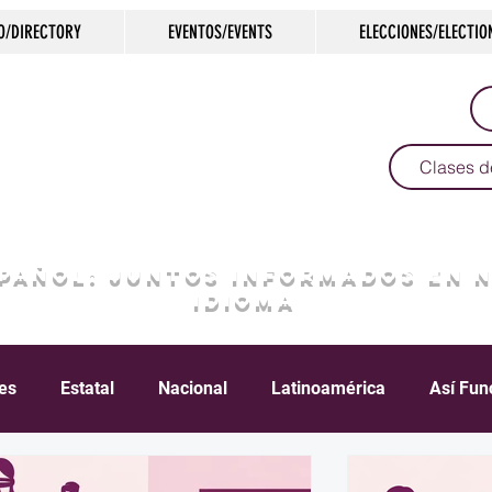
O/DIRECTORY
EVENTOS/EVENTS
ELECCIONES/ELECTIO
Clases d
SPAÑOL: JUNTOS INFORMADOS EN 
IDIOMA
les
Estatal
Nacional
Latinoamérica
Así Fun
Crimen
Negocios
Salud
Arte & Cultura
D