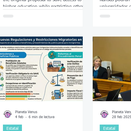
higher education while restricting other
universidades 
public benefits.
estatales pero
importante sab
Planeta Venus
Planeta Ven
4 feb
6 min de lectura
28 feb 202
Estatal
Estatal