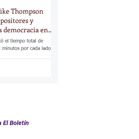
ike Thompson
opositores y
la democracia en
sobre proyecto de
ó el tiempo total de
migrante
2 minutos por cada lado
 El Boletín