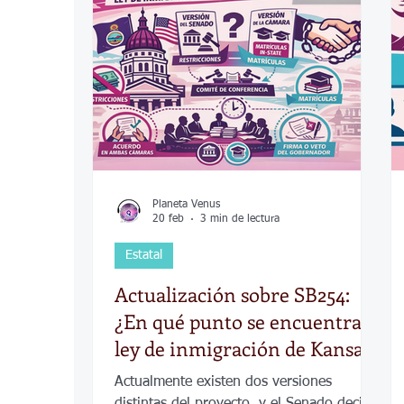
COVID-19
Política
Tecnología
Desamparados
Carreteras
Comuni
Planeta Venus
20 feb
3 min de lectura
Estatal
Actualización sobre SB254:
¿En qué punto se encuentra la
ley de inmigración de Kansas
y qué sigue?
Actualmente existen dos versiones
distintas del proyecto, y el Senado decidió