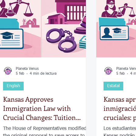
Economía
Elecciones
Clima
Vivienda
Escue
dad
Historias que inspiran
Gobierno
Espectácul
Planeta Venus
Planeta Ven
5 feb
4 min de lectura
5 feb
4 m
English
Estatal
Kansas Approves
Kansas apr
Immigration Law with
inmigraci
Crucial Changes: Tuition
cruciales:
Protected but Bail Rules
matrículas
The House of Representatives modified
Los estudiante
Tightened
fianzas
the original proposal to save access to
Kansas podrán 