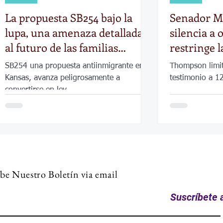
La propuesta SB254 bajo la
Senador M
lupa, una amenaza detallada
silencia a 
al futuro de las familias
restringe 
inmigrantes en Kansas
audiencia 
SB254 una propuesta antiinmigrante en
Thompson limit
ley antiin
Kansas, avanza peligrosamente a
testimonio a 1
convertirse en ley.
be Nuestro Boletín via email
Suscríbete a