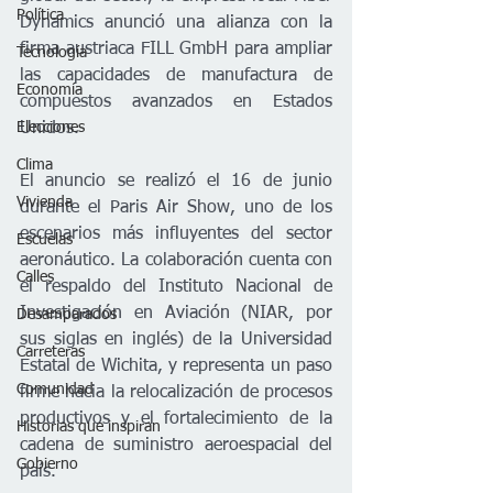
Política
Dynamics anunció una alianza con la 
firma austriaca FILL GmbH para ampliar 
Tecnología
las capacidades de manufactura de 
Economía
compuestos avanzados en Estados 
Unidos.
Elecciones
Clima
El anuncio se realizó el 16 de junio 
Vivienda
durante el Paris Air Show, uno de los 
escenarios más influyentes del sector 
Escuelas
aeronáutico. La colaboración cuenta con 
Calles
el respaldo del Instituto Nacional de 
Investigación en Aviación (NIAR, por 
Desamparados
sus siglas en inglés) de la Universidad 
Carreteras
Estatal de Wichita, y representa un paso 
Comunidad
firme hacia la relocalización de procesos 
productivos y el fortalecimiento de la 
Historias que inspiran
cadena de suministro aeroespacial del 
Gobierno
país.