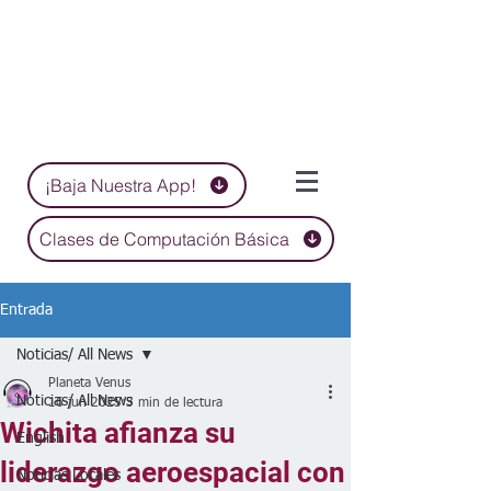
¡Baja Nuestra App!
Clases de Computación Básica
Entrada
Noticias/ All News
Planeta Venus
Noticias/ All News
16 jun 2025
3 min de lectura
Wichita afianza su
English
liderazgo aeroespacial con
Noticias Locales