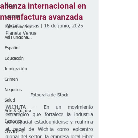
alianza internacional en
Estatal
manufactura avanzada
Nacional
Wichita, Kansas | 16 de junio, 2025
Latinoamérica
Planeta Venus
Así Funciona...
Español
Educación
Inmigración
Crimen
Negocios
Fotografía de iStock
Salud
WICHITA — En un movimiento 
Arte & Cultura
estratégico que fortalece la industria 
Deportes
aeroespacial estadounidense y reafirma 
el papel de Wichita como epicentro 
COVID-19
global del sector, la empresa local Fiber 