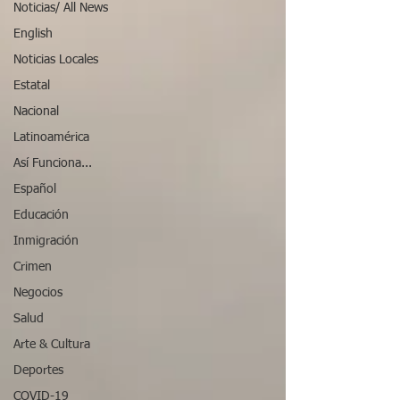
Noticias/ All News
English
Noticias Locales
Estatal
Nacional
Latinoamérica
Así Funciona...
Español
Educación
Inmigración
Crimen
Negocios
Salud
Arte & Cultura
Deportes
COVID-19