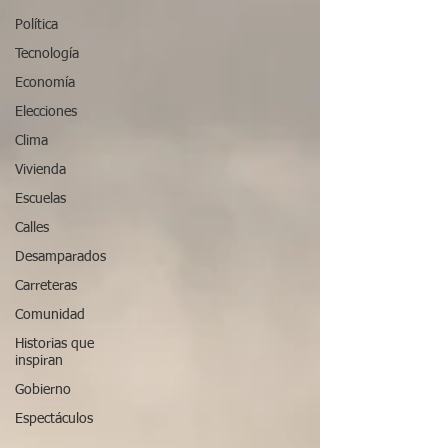
Política
Tecnología
Economía
Elecciones
Clima
Vivienda
Escuelas
Calles
Desamparados
Carreteras
Comunidad
Historias que
inspiran
Gobierno
Espectáculos