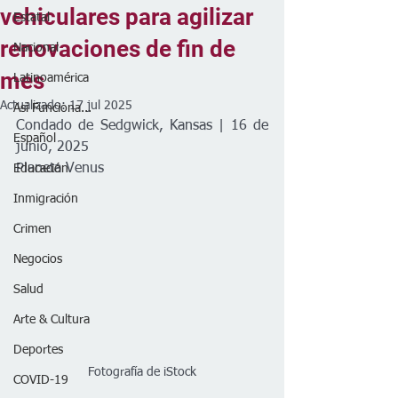
vehiculares para agilizar
Estatal
renovaciones de fin de
Nacional
mes
Latinoamérica
Actualizado:
17 jul 2025
Así Funciona...
Condado de Sedgwick, Kansas | 16 de 
Español
junio, 2025
Planeta Venus
Educación
Inmigración
Crimen
Negocios
Salud
Arte & Cultura
Deportes
Fotografía de iStock
COVID-19