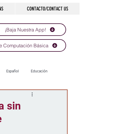
NS
CONTACTO/CONTACT US
¡Baja Nuestra App!
e Computación Básica
Español
Educación
Tecnología
Economía
a sin
e
d
Historias que inspiran