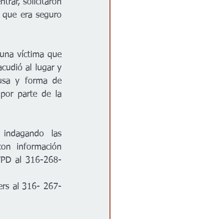
rar, solicitaron 
 que era seguro 
 una víctima que 
udió al lugar y 
ausa y forma de 
or parte de la 
indagando las 
on información 
WPD al 316-268-
rs al 316- 267-