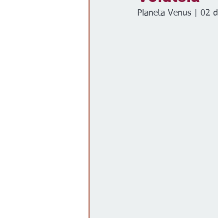
Planeta Venus | 02 
Gobierno
Espectáculos