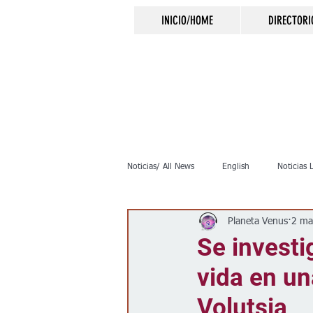
INICIO/HOME
DIRECTORI
Noticias/ All News
English
Noticias 
Planeta Venus
2 ma
Inmigración
Crimen
Negocio
Se investi
vida en un
Elecciones
Clima
Vivienda
Volutsia