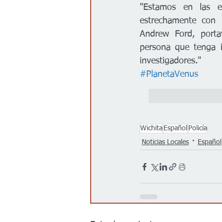
"Estamos en las et
estrechamente con l
Andrew Ford, porta
persona que tenga i
investigadores."
#PlanetaVenus
Wichita
Español
Policía
Noticias Locales
Español