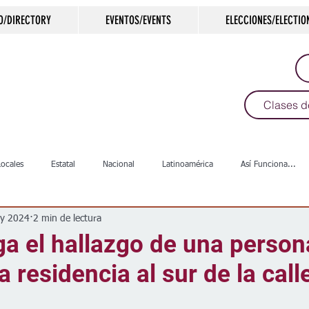
O/DIRECTORY
EVENTOS/EVENTS
ELECCIONES/ELECTIO
Clases d
Locales
Estatal
Nacional
Latinoamérica
Así Funciona...
y 2024
2 min de lectura
s
Salud
Arte & Cultura
Deportes
COVID-19
Política
ga el hallazgo de una person
a residencia al sur de la call
Escuelas
Calles
Desamparados
Carreteras
Comunida