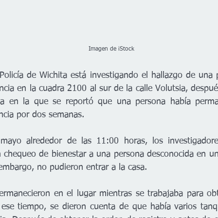
                                                                                       Imagen de iStock
olicía de Wichita está investigando el hallazgo de una p
cia en la cuadra 2100 al sur de la calle Volutsia, despué
a en la que se reportó que una persona había perman
ncia por dos semanas. 
mayo alrededor de las 11:00 horas, los investigadores 
un chequeo de bienestar a una persona desconocida en una
n embargo, no pudieron entrar a la casa. 
ermanecieron en el lugar mientras se trabajaba para ob
e ese tiempo, se dieron cuenta de que había varios tan