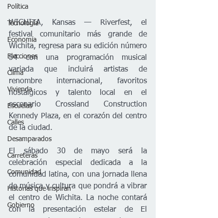
Política
WICHITA, Kansas — Riverfest, el 
Tecnología
festival comunitario más grande de 
Economía
Wichita, regresa para su edición número 
Elecciones
54 con una programación musical 
variada que incluirá artistas de 
Clima
renombre internacional, favoritos 
Vivienda
nostálgicos y talento local en el 
escenario Crossland Construction 
Escuelas
Kennedy Plaza, en el corazón del centro 
Calles
de la ciudad.
Desamparados
El sábado 30 de mayo será la 
Carreteras
celebración especial dedicada a la 
Comunidad
comunidad latina, con una jornada llena 
de música y cultura que pondrá a vibrar 
Historias que inspiran
el centro de Wichita. La noche contará 
Gobierno
con la presentación estelar de El 