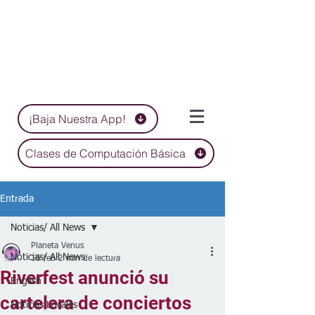
¡Baja Nuestra App!
Clases de Computación Básica
Entrada
Noticias/ All News
Planeta Venus
Noticias/ All News
16 feb
2 min de lectura
Riverfest anunció su
English
cartelera de conciertos
Noticias Locales