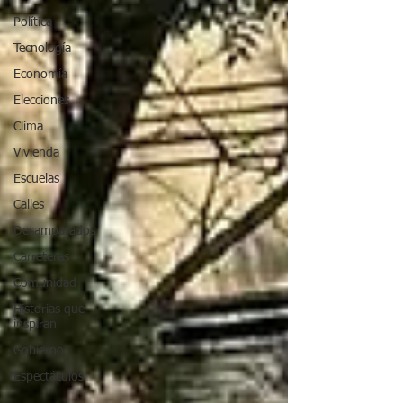
Política
Tecnología
Economía
Elecciones
Clima
Vivienda
Escuelas
Calles
Desamparados
Carreteras
Comunidad
Historias que
inspiran
Gobierno
Espectáculos