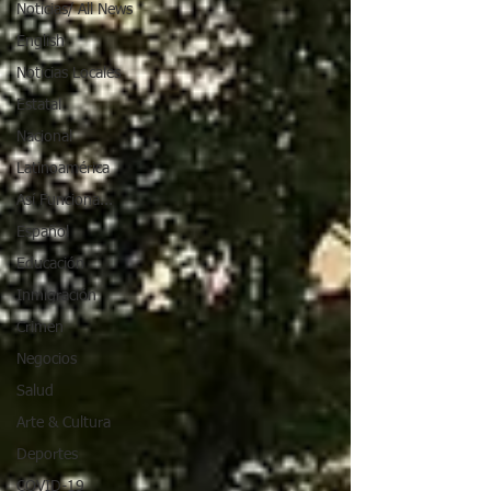
Noticias/ All News
English
Noticias Locales
Estatal
Nacional
Latinoamérica
Así Funciona...
Español
Educación
Inmigración
Crimen
Negocios
Salud
Arte & Cultura
Deportes
COVID-19