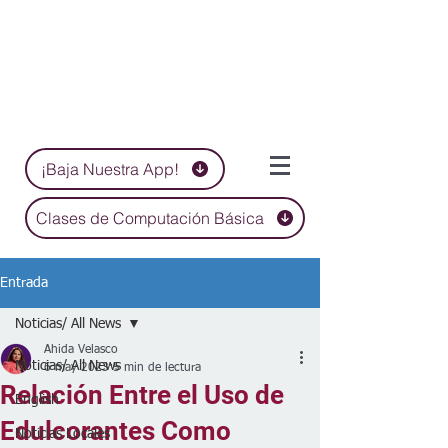
¡Baja Nuestra App!
Clases de Computación Básica
Entrada
Noticias/ All News
Ahida Velasco
Noticias/ All News
6 may 2023
5 min de lectura
Relación Entre el Uso de
English
Edulcorantes Como
Noticias Locales