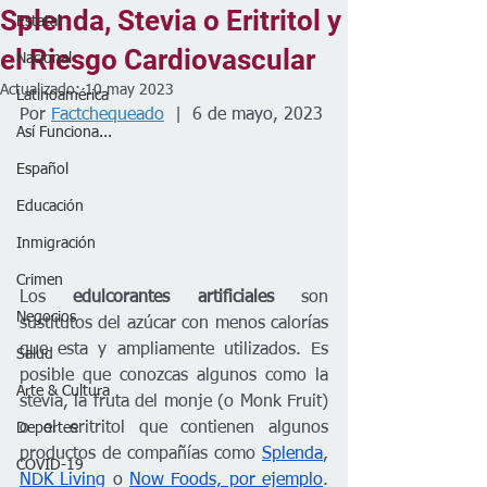
Splenda, Stevia o Eritritol y
Estatal
el Riesgo Cardiovascular
Nacional
Actualizado:
10 may 2023
Latinoamérica
Por 
Factchequeado
  |  6 de mayo, 2023
Así Funciona...
Español
Educación
Inmigración
Crimen
Los 
edulcorantes artificiales 
son 
Negocios
sustitutos del azúcar con menos calorías 
que esta y ampliamente utilizados. Es 
Salud
posible que conozcas algunos como la 
Arte & Cultura
stevia, la fruta del monje (o Monk Fruit) 
o el eritritol que contienen algunos 
Deportes
productos de compañías como 
Splenda
, 
COVID-19
NDK Living
 o 
Now Foods, por ejemplo
. 