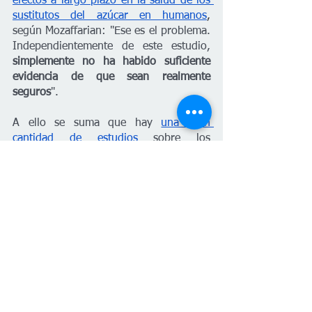
efectos a largo plazo en la salud de los 
sustitutos del azúcar en humanos
, 
según Mozaffarian: "Ese es el problema. 
Independientemente de este estudio,
simplemente no ha habido suficiente 
evidencia de que sean realmente 
seguros
".
A ello se suma que hay
una gran 
cantidad de estudios
sobre los 
edulcorantes artificiales con 
conclusiones contradictorias
, según ha 
explicado a The New York Times Marion 
Nestle, profesora emérita de nutrición, 
estudios alimentarios y salud pública en 
la Universidad de Nueva York, que 
insiste en que se necesita
 más 
investigación al respecto.
Desde Maldita.es, medio cofundador de 
Factchequeado
, explican 
por qué los 