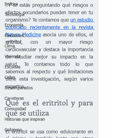
Política
¿
Y te estás preguntando qué riesgos o 
efectos secundarios pueden tener en tu 
Tecnología
organismo? Te contamos que 
un estudio 
Economía
publicado recientemente en la revista 
Nature Medicine
 asocia uno de ellos, el 
Elecciones
eritritol
, con un mayor riesgo 
Clima
cardiovascular y destaca la importancia 
Vivienda
de estudiar mejor su impacto en la 
salud. Te contamos todo lo que 
Escuelas
sabemos al respecto y qué limitaciones 
Calles
tiene esta investigación, según varios 
expertos.
Desamparados
Carreteras
Qué es el eritritol y para 
Comunidad
qué se utiliza
Historias que inspiran
Gobierno
El eritritol se usa como edulcorante en 