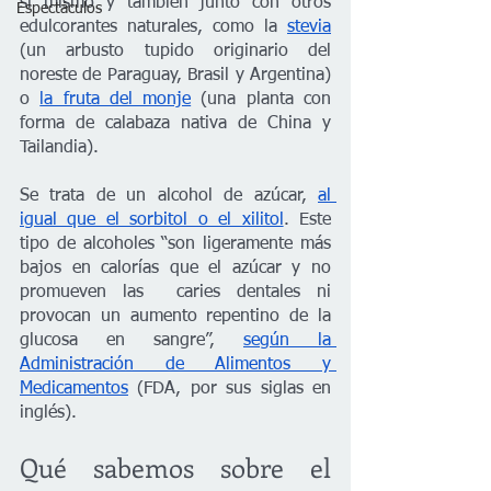
sí mismo y también junto con otros 
Espectáculos
edulcorantes naturales, como la 
stevia
(un arbusto tupido originario del 
noreste de Paraguay, Brasil y Argentina) 
o 
la fruta del monje
 (una planta con 
forma de calabaza nativa de China y 
Tailandia). 
Se trata de un alcohol de azúcar, 
al 
igual que el sorbitol o el xilitol
. Este 
tipo de alcoholes “son ligeramente más 
bajos en calorías que el azúcar y no 
promueven las  caries dentales ni 
provocan un aumento repentino de la 
glucosa en sangre”, 
según la 
Administración de Alimentos y 
Medicamentos
 (FDA, por sus siglas en 
inglés). 
Qué sabemos sobre el 