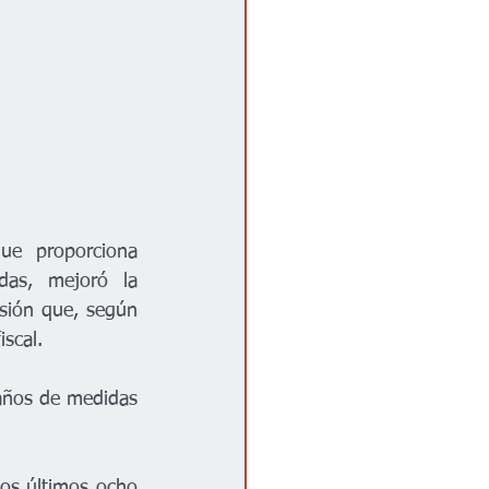
ue proporciona 
idas, mejoró la 
isión que, según 
iscal.
años de medidas 
los últimos ocho 