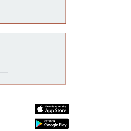
razones detrás de las
rrupciones en la venta de
cates mexicanos a
dos Unidos
dia