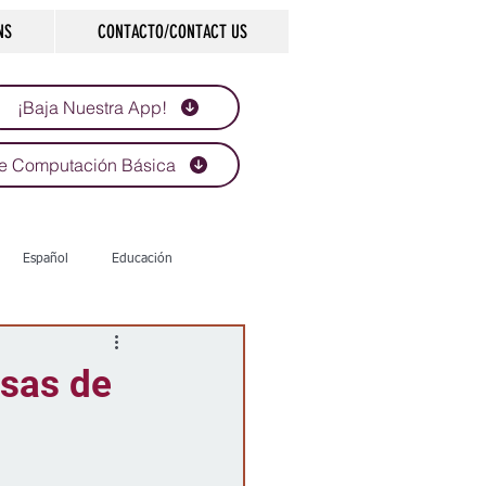
NS
CONTACTO/CONTACT US
¡Baja Nuestra App!
e Computación Básica
Español
Educación
Tecnología
Economía
nsas de
d
Historias que inspiran