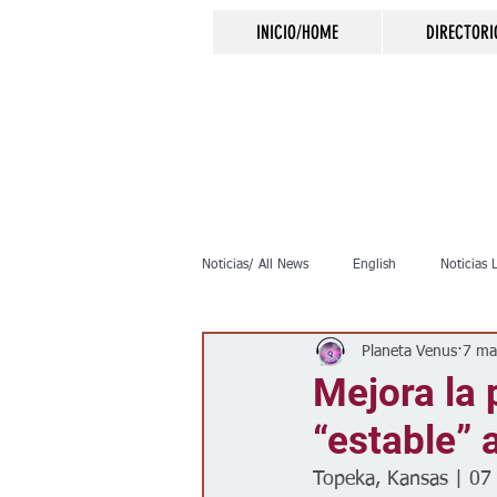
INICIO/HOME
DIRECTORI
Noticias/ All News
English
Noticias 
Planeta Venus
7 ma
Inmigración
Crimen
Negocio
Mejora la 
“estable” 
Elecciones
Clima
Vivienda
Topeka, Kansas | 0