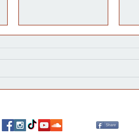
Kansas Define su Futuro en
Las 
las Primarias de 2026 y Mira
inte
hacia Noviembre
agua
Esta
Socializa Con Nosotros /
Our Social Me
Share