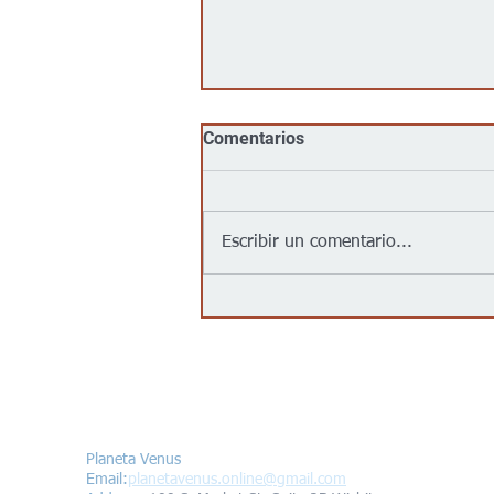
Comentarios
Escribir un comentario...
Jalapeños vinculados a un
brote de salmonela en EEUU
provienen de una granja en
México: autoridades
Contáctanos/Contact us
Planeta Venus
Email:
planetavenus.online
@gmail.com