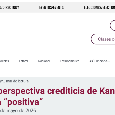
O/DIRECTORY
EVENTOS/EVENTS
ELECCIONES/ELECTIO
Clases d
Locales
Estatal
Nacional
Latinoamérica
Así Funciona...
y
1 min de lectura
s
Salud
Arte & Cultura
Deportes
COVID-19
Política
perspectiva crediticia de Ka
a “positiva”
Escuelas
Calles
Desamparados
Carreteras
Comunida
7 de mayo de 2026