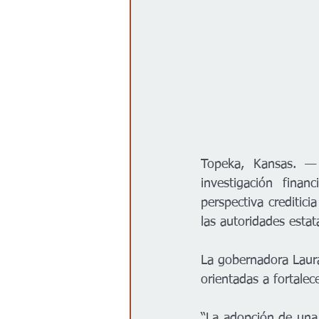
Topeka, Kansas. — 
investigación financ
perspectiva creditici
las autoridades estata
La gobernadora Laura
orientadas a fortalece
“La adopción de una p