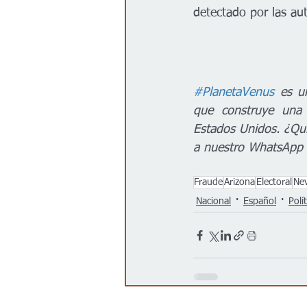
detectado por las au
#PlanetaVenus
 es u
que construye una 
Estados Unidos. ¿Qui
a nuestro WhatsApp
Fraude
Arizona
Electoral
Ne
Nacional
Español
Polít