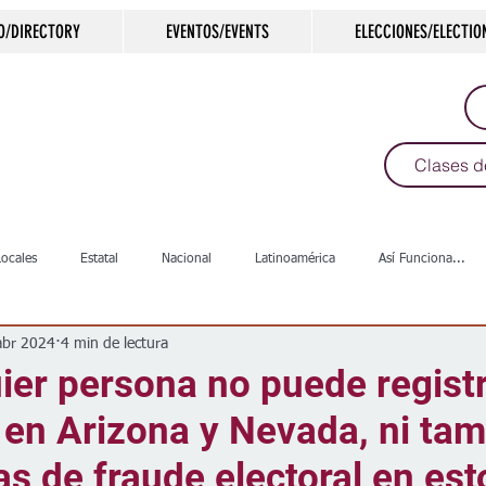
O/DIRECTORY
EVENTOS/EVENTS
ELECCIONES/ELECTIO
Clases d
Locales
Estatal
Nacional
Latinoamérica
Así Funciona...
abr 2024
4 min de lectura
s
Salud
Arte & Cultura
Deportes
COVID-19
Política
ier persona no puede regist
 en Arizona y Nevada, ni ta
Escuelas
Calles
Desamparados
Carreteras
Comunida
s de fraude electoral en est