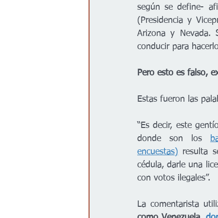
según se define- afi
(Presidencia y Vice
Arizona y Nevada. S
conducir para hacerl
Pero esto es falso, e
Estas fueron las pala
“Es decir, este gent
donde son los 
b
encuestas)
 resulta 
cédula, darle una lic
con votos ilegales”.
La comentarista util
como Venezuela,
 do