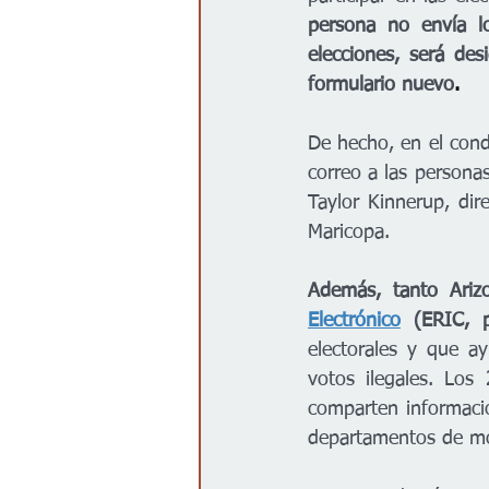
persona no envía l
elecciones, será de
formulario nuevo
. 
De hecho, en el cond
correo a las persona
Taylor Kinnerup, dir
Maricopa.
Además, tanto Ari
Electrónico
 (ERIC, p
electorales y que ay
votos ilegales. Lo
comparten información
departamentos de mo