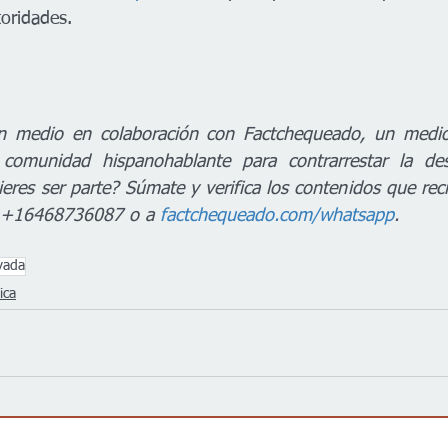
toridades.
n medio en colaboración con Factchequeado, un medio d
comunidad hispanohablante para contrarrestar la des
eres ser parte? Súmate y verifica los contenidos que reci
 +16468736087 o a 
factchequeado.com/whatsapp
.
vada
ica