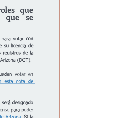
oles que 
s que se 
 para votar 
con 
 su licencia de 
 registros de la 
 Arizona (DOT).
uedan votar en 
haz clic en esta nota de 
será designado 
ense para poder 
de Arizona
.
 Si la 