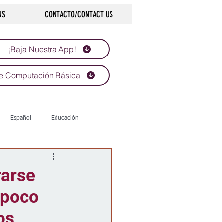
NS
CONTACTO/CONTACT US
¡Baja Nuestra App!
e Computación Básica
Español
Educación
Tecnología
Economía
rarse
mpoco
d
Historias que inspiran
os