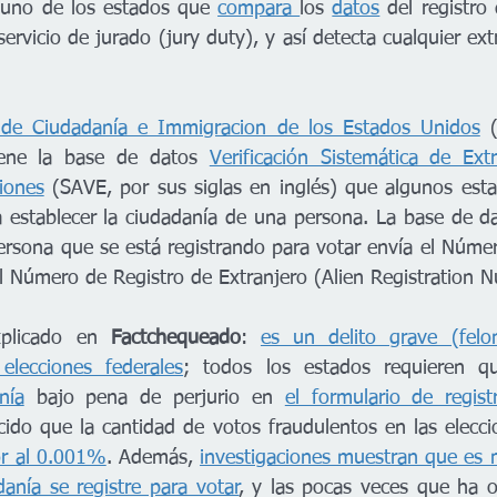
 uno de los estados que 
compara 
los 
datos
 del registro
servicio de jurado (jury duty), y así detecta cualquier ext
o de Ciudadanía e Immigracion de los Estados Unidos
 
tiene la base de datos 
Verificación Sistemática de Extr
iones
 (SAVE, por sus siglas en inglés) que algunos esta
ra establecer la ciudadanía de una persona. La base de d
ersona que se está registrando para votar envía el Númer
el Número de Registro de Extranjero (Alien Registration 
plicado en 
Factchequeado
: 
es un delito grave (fel
lecciones federales
nía
 bajo pena de perjurio en 
el formulario de regist
cido que la cantidad de votos fraudulentos en las elecci
r al 0.001%
. Además, 
investigaciones muestran que es 
danía se registre para votar
, y las pocas veces que ha oc