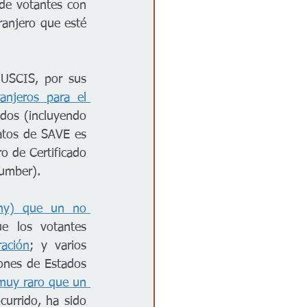
 de votantes con 
ranjero que esté 
(USCIS, por sus 
anjeros para el 
dos (incluyendo 
atos de SAVE es 
o de Certificado 
Number).
ony) que un no 
; todos los estados requieren que los votantes 
ración
; y varios 
ones de Estados 
muy raro que un 
urrido, ha sido 