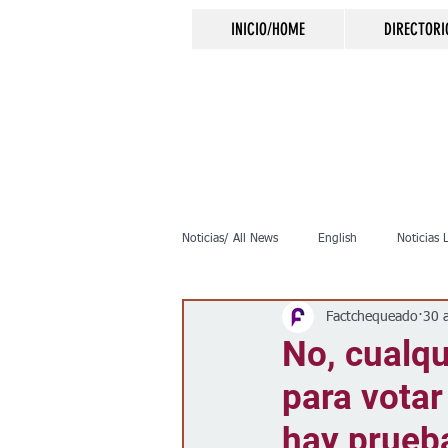
INICIO/HOME
DIRECTORI
Noticias/ All News
English
Noticias 
Factchequeado
30 
Inmigración
Crimen
Negocio
No, cualqu
para votar
Elecciones
Clima
Vivienda
hay prueba