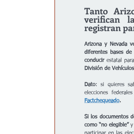
Tanto Ariz
verifican 
registran pa
Arizona y Nevada ve
diferentes bases de
conducir 
estatal para
División de Vehícul
Dato
: si quieres s
elecciones federal
Factchequeado
.
Si los documentos d
como “no elegible”
 y
participar en las elec