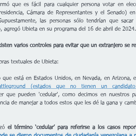
rmó que es fácil para cualquier persona votar en elecc
presidencia, Cámara de Representantes y el Senado) en 
upuestamente, las personas sólo tendrían que sacar u
o, agregó Ubieta en su programa del 16 de abril de 2024.
xisten varios controles para evitar que un extranjero se re
bras textuales de Ubieta:
ío que está en Estados Unidos, en Nevada, en Arizona, e
attleground (estados que no tienen un candidato
ser que pueden 'cedular', como decimos en nuestros paí
encia de manejar a todos estos que les dé la gana y camb
izó 
el término ‘cedular’ para referirse a los casos repor
nde se dieron documentos de ciudadanía venezolana a p