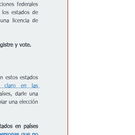
iones federales 
los estados de 
na licencia de 
 
gistre y vote.
n estos estados 
 claro en las 
ses, darle una 
iar una elección 
tados en países 
ersonas que no 