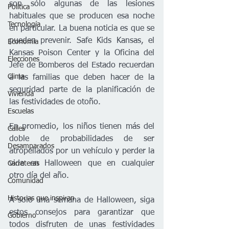
son sólo algunas de las lesiones 
Política
habituales que se producen esa noche 
Tecnología
en particular. La buena noticia es que se 
pueden prevenir. Safe Kids Kansas, el 
Economía
Kansas Poison Center y la Oficina del 
Elecciones
Jefe de Bomberos del Estado recuerdan 
Clima
a las familias que deben hacer de la 
seguridad parte de la planificación de 
Vivienda
las festividades de otoño.  
Escuelas
En promedio, los niños tienen más del 
Calles
doble de probabilidades de ser 
Desamparados
atropellados por un vehículo y perder la 
vida en Halloween que en cualquier 
Carreteras
otro día del año.
Comunidad
Historias que inspiran
A solo una semana de Halloween, siga 
estos consejos para garantizar que 
Gobierno
todos disfruten de unas festividades 