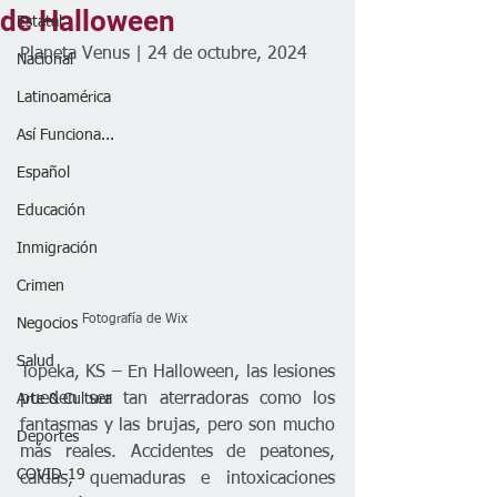
de Halloween
Estatal
Planeta Venus | 24 de octubre, 2024
Nacional
Latinoamérica
Así Funciona...
Español
Educación
Inmigración
Crimen
              Fotografía de Wix
Negocios
Salud
Topeka, KS – En Halloween, las lesiones 
pueden ser tan aterradoras como los 
Arte & Cultura
fantasmas y las brujas, pero son mucho 
Deportes
más reales. Accidentes de peatones, 
COVID-19
caídas, quemaduras e intoxicaciones 