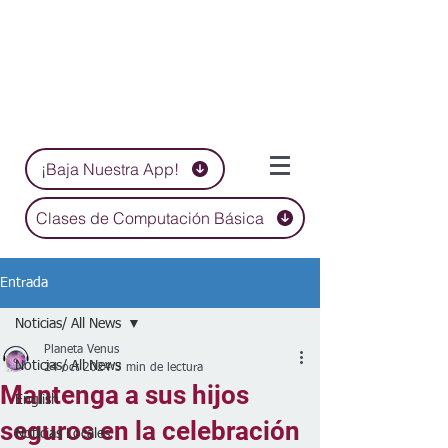
¡Baja Nuestra App!
Clases de Computación Básica
Entrada
Noticias/ All News
Planeta Venus
Noticias/ All News
24 oct 2024
3 min de lectura
Mantenga a sus hijos
English
seguros en la celebración
Noticias Locales