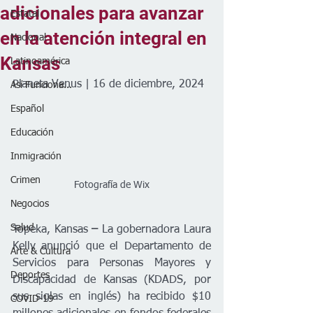
adicionales para avanzar
Estatal
en la atención integral en
Nacional
Kansas
Latinoamérica
Planeta Venus | 16 de diciembre, 2024
Así Funciona...
Español
Educación
Inmigración
Crimen
Fotografía de Wix
Negocios
Salud
Topeka, Kansas
 –
 La gobernadora Laura 
Kelly anunció que el Departamento de 
Arte & Cultura
Servicios para Personas Mayores y 
Deportes
Discapacidad de Kansas (KDADS, por 
sus siglas en inglés) ha recibido $10 
COVID-19