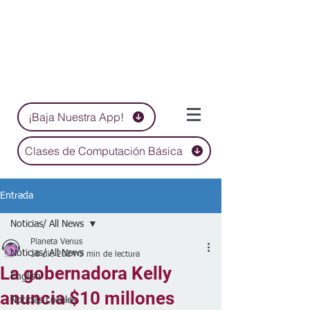
¡Baja Nuestra App!
Clases de Computación Básica
Entrada
Noticias/ All News
Planeta Venus
Noticias/ All News
16 dic 2024
3 min de lectura
La gobernadora Kelly
English
anuncia $10 millones
Noticias Locales