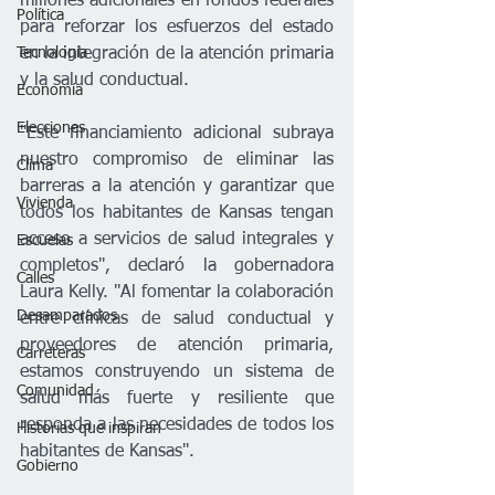
millones adicionales en fondos federales 
Política
para reforzar los esfuerzos del estado 
en la integración de la atención primaria 
Tecnología
y la salud conductual.
Economía
Elecciones
"Este financiamiento adicional subraya 
nuestro compromiso de eliminar las 
Clima
barreras a la atención y garantizar que 
Vivienda
todos los habitantes de Kansas tengan 
acceso a servicios de salud integrales y 
Escuelas
completos", declaró la gobernadora 
Calles
Laura Kelly. "Al fomentar la colaboración 
Desamparados
entre clínicas de salud conductual y 
proveedores de atención primaria, 
Carreteras
estamos construyendo un sistema de 
Comunidad
salud más fuerte y resiliente que 
responda a las necesidades de todos los 
Historias que inspiran
habitantes de Kansas".
Gobierno