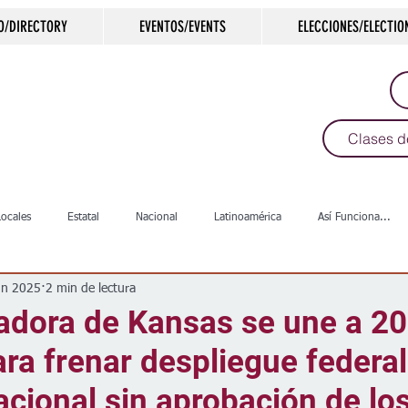
O/DIRECTORY
EVENTOS/EVENTS
ELECCIONES/ELECTIO
Clases d
Locales
Estatal
Nacional
Latinoamérica
Así Funciona...
un 2025
2 min de lectura
s
Salud
Arte & Cultura
Deportes
COVID-19
Política
adora de Kansas se une a 20
ra frenar despliegue federal
Escuelas
Calles
Desamparados
Carreteras
Comunida
cional sin aprobación de lo