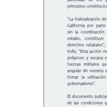
autoridad de los g
principios constitucio
“La federalización de
California por parte
sin la coordinación
estado, constituye
derechos estatales”,
Kelly. “Esta acción r
peligroso y socava el
fuerzas militares q
angular de nuestra d
frenar la utilizaci
gobernadores”.
El documento judicia
de las condiciones q