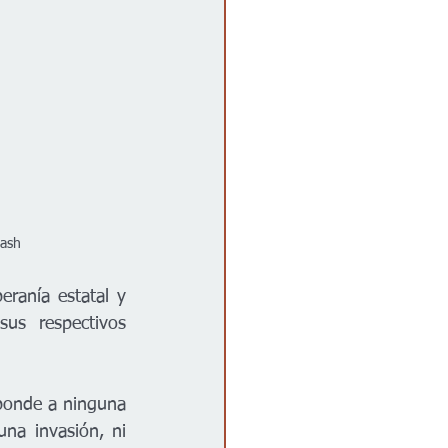
lash
ranía estatal y 
us respectivos 
ponde a ninguna 
na invasión, ni 