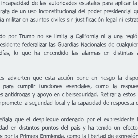
incapacidad de las autoridades estatales para aplicar la
 trata de un uso inconstitucional del poder presidencial 
a militar en asuntos civiles sin justificación legal ni estra
o por Trump no se limita a California ni a una región 
esidente federalizar las Guardias Nacionales de cualquie
as, lo que ha encendido las alarmas en distintas ad
es advierten que esta acción pone en riesgo la disponi
 para cumplir funciones esenciales, como la respues
s antidrogas y apoyo en ciberseguridad. Retirar a estos 
mpromete la seguridad local y la capacidad de respuesta d
señala que el despliegue ordenado por el expresidente 
ad en distintos puntos del país y ha tenido un efecto 
as por la Primera Enmienda, como la libertad de expresió