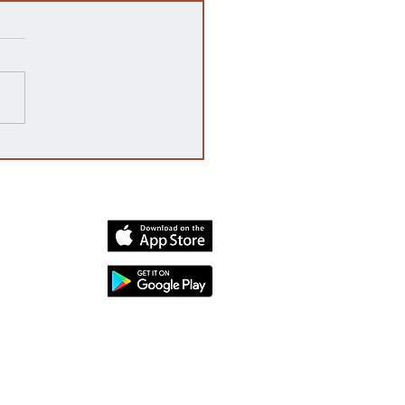
ampaña 'vota no' declara
oria, rechazando la
enda constitucional por
mplio margen
dia