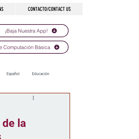
NS
CONTACTO/CONTACT US
¡Baja Nuestra App!
e Computación Básica
Español
Educación
Tecnología
Economía
 de la
d
Historias que inspiran
s