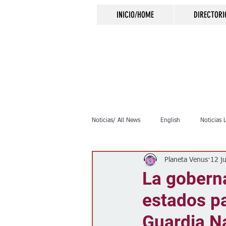
INICIO/HOME
DIRECTORI
Noticias/ All News
English
Noticias 
Planeta Venus
12 j
Inmigración
Crimen
Negocio
La gobern
estados pa
Elecciones
Clima
Vivienda
Guardia Na