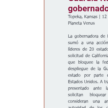
gobernado
Gobierno
Espectáculos
Topeka, Kansas | 12 
Planeta Venus
La gobernadora de K
sumó a una acción 
líd
eres de 20 estado
solicitud de Californ
que bloquee la fede
despliegue de la Gu
estado por parte d
Estados Unidos. 
A tr
presentado ante la
solicitan bloque
consideran una am