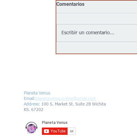
Comentarios
Escribir un comentario...
No, Walmart, Target, Kroger,
Food 4 Less y Costco no
tienen un acuerdo para
“entregar inmigrantes” a
partir del 1 de agosto de
Contáctanos/Contact us
2026, como afirma un video
viral
Planeta Venus
Email:
planetavenus.online
@gmail.com
Address
:
100 S. Market St. Suite 2B Wichita
KS. 67202