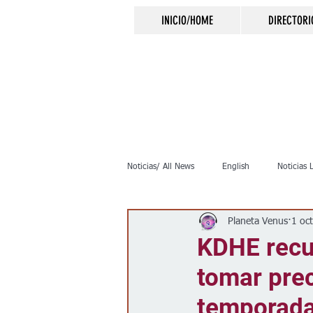
INICIO/HOME
DIRECTORI
Noticias/ All News
English
Noticias 
Planeta Venus
1 oc
Inmigración
Crimen
Negocio
KDHE recu
tomar pre
Elecciones
Clima
Vivienda
temporada 