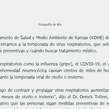
                                                                                 Fotografía de Wix
mento de Salud y Medio Ambiente de Kansas (KDHE) dese
rcamos a la temporada de virus respiratorios, que esté
s preventivas y cuándo buscar tratamiento médico.  
espiratorios como la influenza (gripe), el COVID-19, el vi
 enfermedad neumocócica causan cientos de miles de hosp
ante la temporada viral de otoño e invierno.  
sgo de contraer y propagar virus respiratorios aumenta
meses de otoño e invierno", dijo el Dr. Dereck Totten, 
tivo que las personas sigan medidas preventivas de s