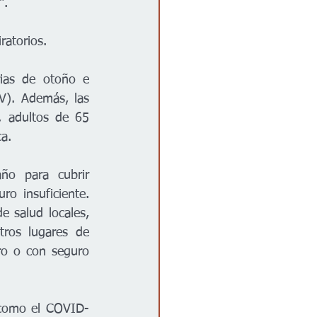
.  
atorios.  
ias de otoño e 
). Además, las 
 adultos de 65 
a.  
ño para cubrir 
 insuficiente. 
 salud locales, 
tros lugares de 
o o con seguro 
 como el COVID-