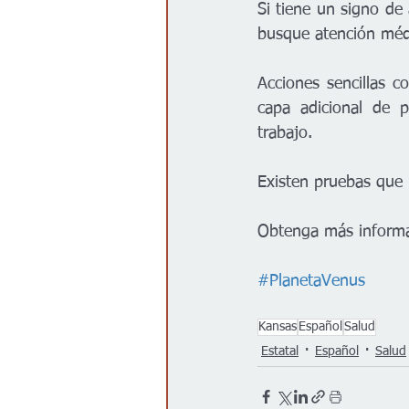
Si tiene un signo de 
busque atención méd
Acciones sencillas c
capa adicional de 
trabajo.
Existen pruebas que 
Obtenga más informac
#PlanetaVenus
Kansas
Español
Salud
Estatal
Español
Salud