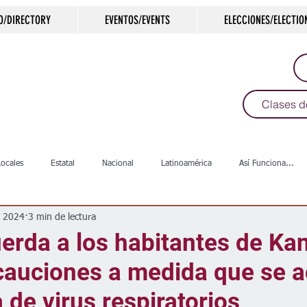
O/DIRECTORY
EVENTOS/EVENTS
ELECCIONES/ELECTIO
Clases d
Locales
Estatal
Nacional
Latinoamérica
Así Funciona...
t 2024
3 min de lectura
s
Salud
Arte & Cultura
Deportes
COVID-19
Política
erda a los habitantes de Ka
cauciones a medida que se a
Escuelas
Calles
Desamparados
Carreteras
Comunida
de virus respiratorios