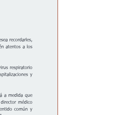
a recordarles, 
n atentos a los 
rus respiratorio 
italizaciones y 
rá a medida que 
director médico 
entido común y 