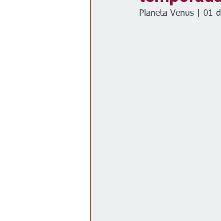
Planeta Venus | 01 
Gobierno
Espectáculos