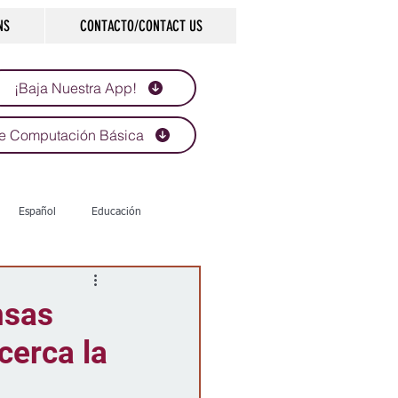
NS
CONTACTO/CONTACT US
¡Baja Nuestra App!
e Computación Básica
Español
Educación
Tecnología
Economía
nsas
cerca la
d
Historias que inspiran