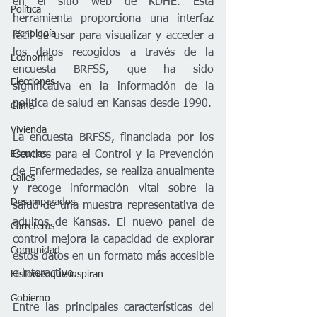
en el sitio web de KDHE. Esta 
Política
herramienta proporciona una interfaz 
Tecnología
fácil de usar para visualizar y acceder a 
los datos recogidos a través de la 
Economía
encuesta BRFSS, que ha sido 
Elecciones
significativa en la información de la 
política de salud en Kansas desde 1990.
Clima
Vivienda
La encuesta BRFSS, financiada por los 
Escuelas
Centros para el Control y la Prevención 
de Enfermedades, se realiza anualmente 
Calles
y recoge información vital sobre la 
Desamparados
salud de una muestra representativa de 
adultos de Kansas. El nuevo panel de 
Carreteras
control mejora la capacidad de explorar 
Comunidad
estos datos en un formato más accesible 
e interactivo.
Historias que inspiran
Gobierno
Entre las principales características del 