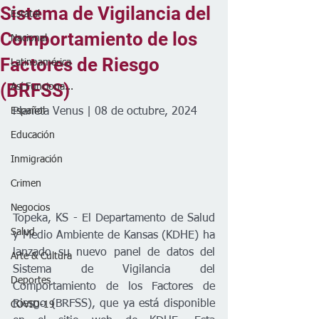
Sistema de Vigilancia del
Estatal
Comportamiento de los
Nacional
Factores de Riesgo
Latinoamérica
(BRFSS)
Así Funciona...
Español
Planeta Venus | 08 de octubre, 2024
Educación
Inmigración
Crimen
Negocios
Topeka, KS - El Departamento de Salud 
Salud
y Medio Ambiente de Kansas (KDHE) ha 
lanzado su nuevo panel de datos del 
Arte & Cultura
Sistema de Vigilancia del 
Deportes
Comportamiento de los Factores de 
Riesgo (BRFSS), que ya está disponible 
COVID-19