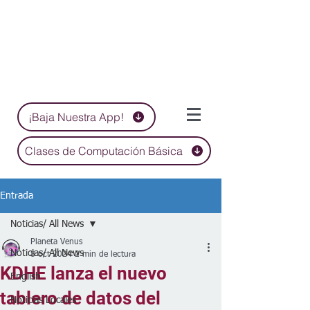
¡Baja Nuestra App!
Clases de Computación Básica
Entrada
Noticias/ All News
Planeta Venus
Noticias/ All News
8 oct 2024
2 min de lectura
KDHE lanza el nuevo
English
tablero de datos del
Noticias Locales