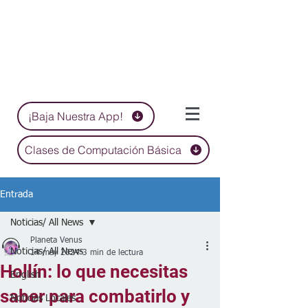
¡Baja Nuestra App!
Clases de Computación Básica
Entrada
Noticias/ All News
Planeta Venus
Noticias/ All News
14 may 2024
3 min de lectura
Hollín: lo que necesitas
English
saber para combatirlo y
Noticias Locales