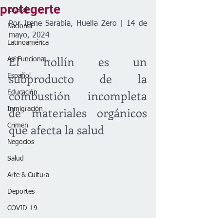
protegerte
Estatal
Por Irene Sarabia, Huella Zero | 14 de 
Nacional
mayo, 2024
Latinoamérica
El hollín es un 
Así Funciona...
subproducto de la 
Español
combustión incompleta 
Educación
de materiales orgánicos 
Inmigración
que afecta la salud
Crimen
Negocios
Salud
Arte & Cultura
Deportes
COVID-19