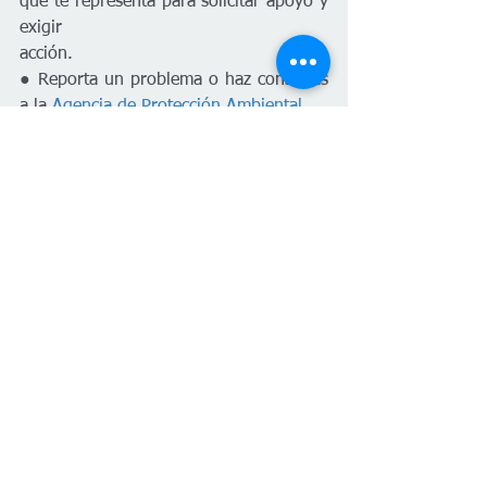
que te representa para solicitar apoyo y 
exigir
acción.
● Reporta un problema o haz consultas 
a la 
Agencia de Protección Ambiental
.
Español
Salud
Nacional
Salud
Español
Nacional
Ver todo
Entradas recientes