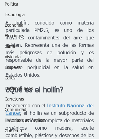
Política
Tecnología
El hollín, conocido como materia 
Economía
particulada PM2.5, es uno de los 
Elecciones
mayores contaminantes del aire que 
existen. Representa una de las formas 
Clima
más peligrosas de polución y es 
Vivienda
responsable de la mayor parte del 
impacto perjudicial en la salud en 
Escuelas
Estados Unidos.
Calles
¿Qué es el hollín?
Desamparados
Carreteras
De acuerdo con el 
Instituto Nacional del 
Comunidad
Cáncer
, el hollín es un subproducto de 
Historias que inspiran
la combustión incompleta de materiales 
orgánicos como madera, aceite 
Gobierno
combustible, plásticos y desechos de los 