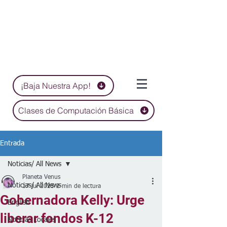
¡Baja Nuestra App!
Clases de Computación Básica
Entrada
Noticias/ All News
Planeta Venus
Noticias/ All News
17 jul 2025
2 min de lectura
Gobernadora Kelly: Urge
English
liberar fondos K-12
Noticias Locales