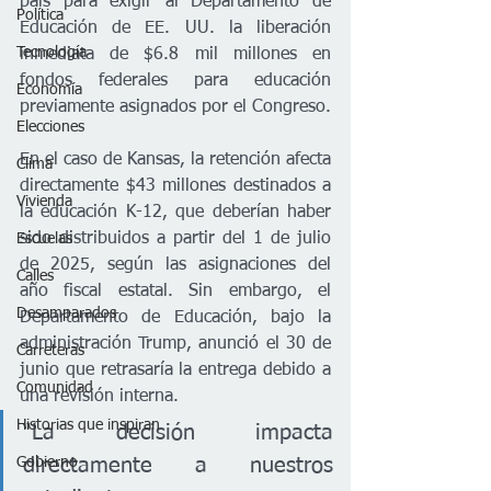
país para exigir al Departamento de 
Política
Educación de EE. UU. la liberación 
Tecnología
inmediata de $6.8 mil millones en 
fondos federales para educación 
Economía
previamente asignados por el Congreso.
Elecciones
En el caso de Kansas, la retención afecta 
Clima
directamente $43 millones destinados a 
Vivienda
la educación K-12, que deberían haber 
sido distribuidos a partir del 1 de julio 
Escuelas
de 2025, según las asignaciones del 
Calles
año fiscal estatal. Sin embargo, el 
Desamparados
Departamento de Educación, bajo la 
administración Trump, anunció el 30 de 
Carreteras
junio que retrasaría la entrega debido a 
Comunidad
una revisión interna.
Historias que inspiran
“La decisión impacta 
Gobierno
directamente a nuestros 