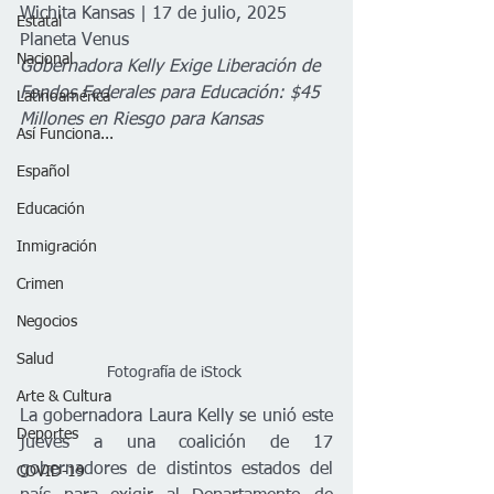
Wichita Kansas | 17 de julio, 2025
Estatal
Planeta Venus 
Nacional
Gobernadora Kelly Exige Liberación de 
Fondos Federales para Educación: $45 
Latinoamérica
Millones en Riesgo para Kansas
Así Funciona...
Español
Educación
Inmigración
Crimen
Negocios
Salud
Fotografía de iStock 
Arte & Cultura
La gobernadora Laura Kelly se unió este 
Deportes
jueves a una coalición de 17 
gobernadores de distintos estados del 
COVID-19