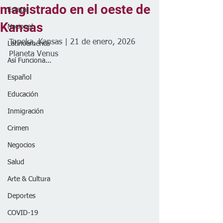
magistrado en el oeste de
Estatal
Kansas
Nacional
Topeka, Kansas | 21 de enero, 2026
Latinoamérica
Planeta Venus
Así Funciona...
Español
Educación
Inmigración
Crimen
Negocios
Salud
Arte & Cultura
Deportes
COVID-19