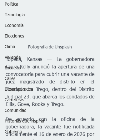
Política
Tecnología
Economía
Elecciones
Clima
Fotografía de Unsplash
Vivienda
Topeka, Kansas — La gobernadora 
Laura Kelly anunció la apertura de una 
Escuelas
convocatoria para cubrir una vacante de 
Calles
juez magistrado de distrito en el 
Desamparados
Condado de Trego, dentro del Distrito 
Judicial 23, que abarca los condados de 
Carreteras
Ellis, Gove, Rooks y Trego.
Comunidad
De acuerdo con la oficina de la 
Historias que inspiran
gobernadora, la vacante fue notificada 
Gobierno
oficialmente el 16 de enero de 2026 por 