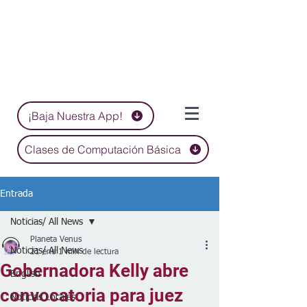
¡Baja Nuestra App!
Clases de Computación Básica
Entrada
Noticias/ All News
Planeta Venus
Noticias/ All News
21 ene
1 min de lectura
Gobernadora Kelly abre
English
convocatoria para juez
Noticias Locales