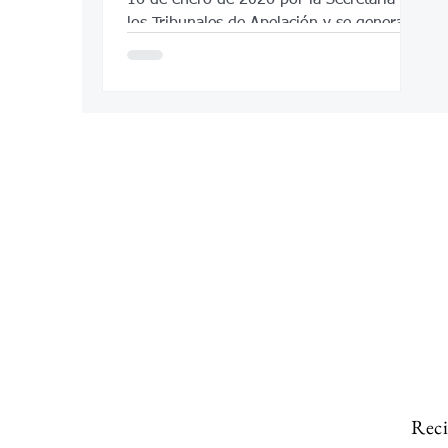
los Tribunales de Apelación y se genera a
raíz del retiro del juez magistrado Richard
A. Flax, efectivo el 6 de abril de 2026.
Reci