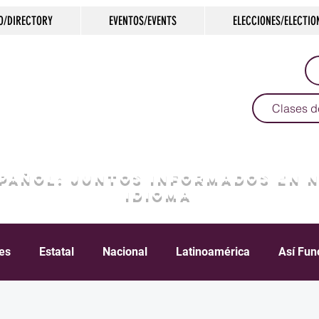
O/DIRECTORY
EVENTOS/EVENTS
ELECCIONES/ELECTIO
Clases d
SPAÑOL: JUNTOS INFORMADOS EN 
IDIOMA
les
Estatal
Nacional
Latinoamérica
Así Fun
Crimen
Negocios
Salud
Arte & Cultura
D