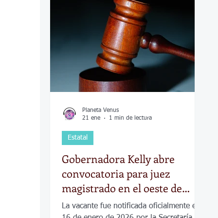
COVID-19
Política
Tecnología
Desamparados
Carreteras
Comuni
Planeta Venus
21 ene
1 min de lectura
Estatal
Gobernadora Kelly abre
convocatoria para juez
magistrado en el oeste de
Kansas
La vacante fue notificada oficialmente el
16 de enero de 2026 por la Secretaría de