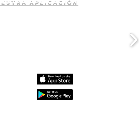
uestra aplicación
dia