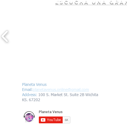
escucha una gran
Contáctanos/Contact us
Planeta Venus
Email:
planetavenus.online
@gmail.com
Address
:
100 S. Market St. Suite 2B Wichita
KS. 67202