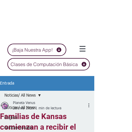
¡Baja Nuestra App!
Clases de Computación Básica
Entrada
Noticias/ All News
Planeta Venus
Noticias/ All News
28 may 2025
1 min de lectura
Familias de Kansas
English
comienzan a recibir el
Noticias Locales