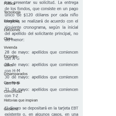
tras presentar su solicitud. La entrega 
Política
de los fondos, que consiste en un pago 
Tecnología
único de $120 dólares por cada niño 
Economía
elegible, se realizará de acuerdo con el 
siguiente cronograma, según la inicial 
Elecciones
del apellido del solicitante principal, no 
Clima
del menor:
Vivienda
28 de mayo: apellidos que comiencen 
Escuelas
con A-G
29 de mayo: apellidos que comiencen 
Calles
con H-M
Desamparados
30 de mayo: apellidos que comiencen 
Carreteras
con N-S
31 de mayo: apellidos que comiencen 
Comunidad
con T-Z
Historias que inspiran
El dinero se depositará en la tarjeta EBT 
Gobierno
existente o, en algunos casos, en una 