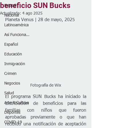
beneficio SUN Bucks
Estatal
Actualizado:
4 ago 2025
Nacional
Planeta Venus | 28 de mayo, 2025
Latinoamérica
Así Funciona...
Español
Educación
Inmigración
Crimen
Negocios
Fotografía de Wix
Salud
El programa SUN Bucks ha iniciado la 
Arte & Cultura
distribución de beneficios para las 
familias con niños que fueron 
Deportes
aprobadas previamente o que han 
COVID-19
recibido una notificación de aceptación 