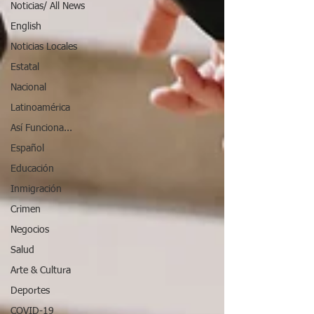
Noticias/ All News
English
Noticias Locales
Estatal
Nacional
Latinoamérica
Así Funciona...
Español
Educación
Inmigración
Crimen
Negocios
Salud
Arte & Cultura
Deportes
COVID-19