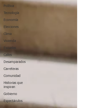
Política
Tecnología
Economía
Elecciones
Clima
Vivienda
Escuelas
Calles
Desamparados
Carreteras
Comunidad
Historias que
inspiran
Gobierno
Espectáculos