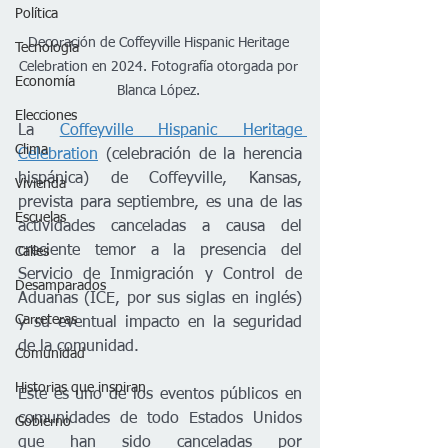
Política
Decoración de Coffeyville Hispanic Heritage 
Tecnología
Celebration en 2024. Fotografía otorgada por 
Economía
Blanca López. 
Elecciones
La 
Coffeyville Hispanic Heritage 
Clima
Celebration
 (celebración de la herencia 
hispánica) de Coffeyville, Kansas, 
Vivienda
prevista para septiembre, es una de las 
Escuelas
actividades canceladas a causa del 
creciente temor a la presencia del 
Calles
Servicio de Inmigración y Control de 
Desamparados
Aduanas (ICE, por sus siglas en inglés) 
Carreteras
y su eventual impacto en la seguridad 
de la comunidad.
Comunidad
Historias que inspiran
Este es uno de los eventos públicos en 
comunidades de todo Estados Unidos 
Gobierno
que han sido canceladas por 