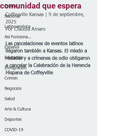
comunidad que espera
Estatal
Coffeyville Kansas | 9 de septiembre, 
Nacional
2025
Latinoamérica
Por Claudia Amaro 
Así Funciona...
Las cancelaciones de eventos latinos 
Español
llegaron también a Kansas. El miedo a 
Educación
redadas y a crímenes de odio obligaron 
a cancelar la Celebración de la Herencia 
Inmigración
Hispana de Coffeyville
Crimen
Negocios
Salud
Arte & Cultura
Deportes
COVID-19