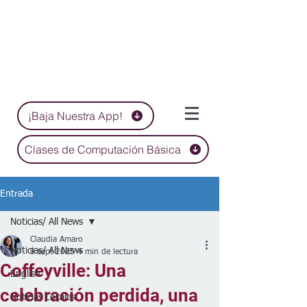
¡Baja Nuestra App!
Clases de Computación Básica
Entrada
Noticias/ All News
Claudia Amaro
Noticias/ All News
9 sept 2025
4 min de lectura
Coffeyville: Una
English
celebración perdida, una
Noticias Locales