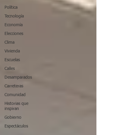
Política
Tecnología
Economía
Elecciones
Clima
Vivienda
Escuelas
Calles
Desamparados
Carreteras
Comunidad
Historias que
inspiran
Gobierno
Espectáculos