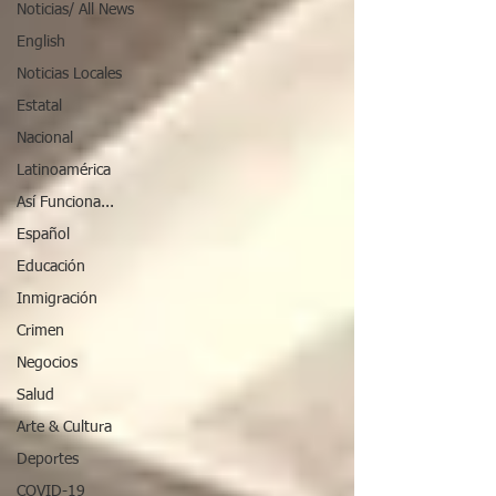
Noticias/ All News
English
Noticias Locales
Estatal
Nacional
Latinoamérica
Así Funciona...
Español
Educación
Inmigración
Crimen
Negocios
Salud
Arte & Cultura
Deportes
COVID-19