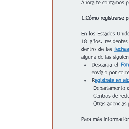
Ahora te contamos p
1.Cómo registrarse p
En los Estados Unid
18 años, residentes
dentro de las 
fechas
alguna de las siguie
Descarga el 
For
envíalo por corr
R
egistrate en al
 Departamento d
 Centros de rec
 Otras agencias
Para más información,