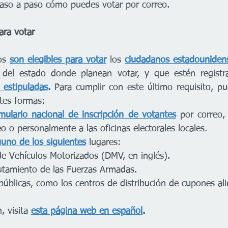
aso a paso cómo puedes votar por correo. 
ara votar
os 
son elegibles para votar
los 
ciudadanos estadouniden
 del estado donde planean votar, y que estén registra
 estipuladas
. 
Para cumplir con este último requisito, pu
ntes formas:
mulario nacional de inscripción de votantes
por correo, 
eo o personalmente a las oficinas electorales locales. 
guno de los siguientes
lugares:
e Vehículos Motorizados (DMV, en inglés).
lutamiento de las Fuerzas Armadas. 
 públicas, como los centros de distribución de cupones al
 visita 
esta página web en español
.