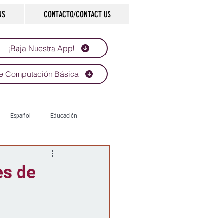
NS
CONTACTO/CONTACT US
¡Baja Nuestra App!
e Computación Básica
Español
Educación
Tecnología
Economía
es de
d
Historias que inspiran