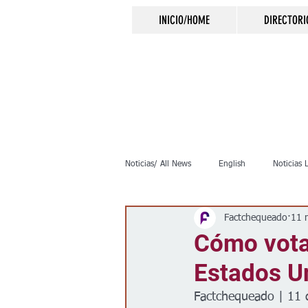
INICIO/HOME
DIRECTORI
Noticias/ All News
English
Noticias 
Factchequeado
11 
Inmigración
Crimen
Negocio
Cómo votar
Estados U
Elecciones
Clima
Vivienda
Factchequeado | 11 