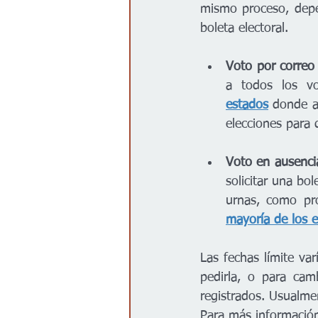
mismo proceso, depe
boleta electoral. 
Voto por correo
a todos los vo
estados
donde ac
elecciones para 
Voto en ausenci
solicitar una bol
urnas, como pro
mayoría de los 
Las fechas límite var
pedirla, o para cam
registrados. Usualmen
Para más información 