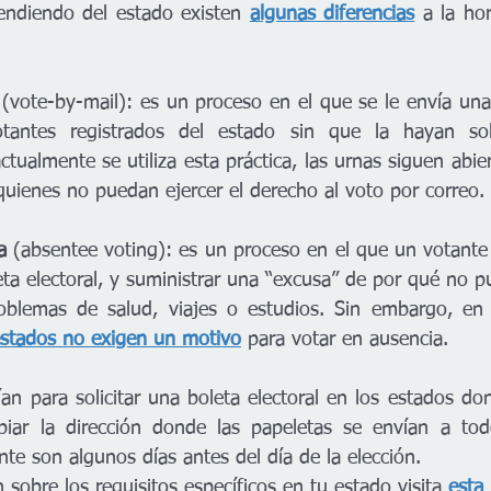
ndiendo del estado existen 
algunas diferencias
a la hor
 
(vote-by-mail): es un proceso en el que se le envía una 
tantes registrados del estado sin que la hayan sol
tualmente se utiliza esta práctica, las urnas siguen abiert
quienes no puedan ejercer el derecho al voto por correo.
a
 (absentee voting): es un proceso en el que un votante 
eta electoral, y suministrar una “excusa” de por qué no pue
blemas de salud, viajes o estudios. Sin embargo, en 
estados no exigen un motivo
 para votar en ausencia. 
ían para solicitar una boleta electoral en los estados do
biar la dirección donde las papeletas se envían a todo
te son algunos días antes del día de la elección.
sobre los requisitos específicos en tu estado visita
esta