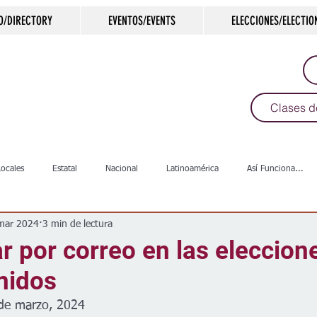
O/DIRECTORY
EVENTOS/EVENTS
ELECCIONES/ELECTIO
Clases d
Locales
Estatal
Nacional
Latinoamérica
Así Funciona...
mar 2024
3 min de lectura
s
Salud
Arte & Cultura
Deportes
COVID-19
Política
 por correo en las eleccion
nidos
Escuelas
Calles
Desamparados
Carreteras
Comunida
de marzo, 2024