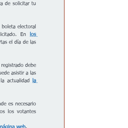
a de solicitar tu 
boleta electoral 
icitado. En 
los 
as el día de las 
registrado debe 
de asistir a las 
la actualidad 
la 
nde es necesario 
s los votantes 
 página web
.