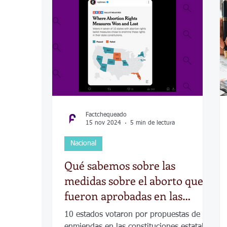
COVID-19
Política
Tecnología
Desamparados
Carreteras
Comuni
Factchequeado
15 nov 2024
5 min de lectura
Nacional
Qué sabemos sobre las
medidas sobre el aborto que
fueron aprobadas en las
elecciones en 7 de 10 estados
10 estados votaron por propuestas de
enmiendas en las constituciones estatales