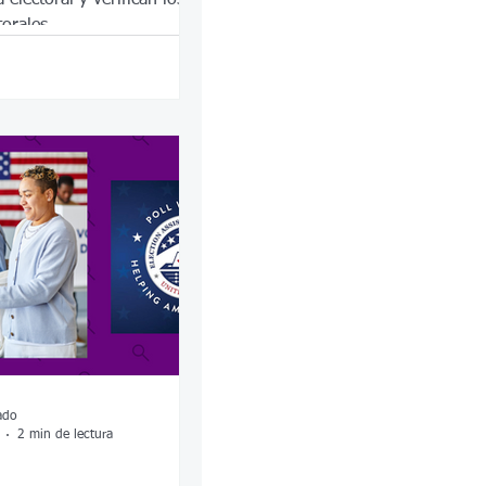
torales.
ado
2 min de lectura