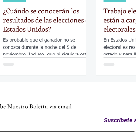
¿Cuándo se conocerán los
Trabajo el
resultados de las elecciones en
están a car
Estados Unidos?
electorales
Es probable que el ganador no se
En Estados Uni
conozca durante la noche del 5 de
electoral es re
noviembre. Incluso, que ni siquiera esté
estado y para l
claro a la mañana siguiente.
funcionarios el
be Nuestro Boletín via email
Suscríbete a