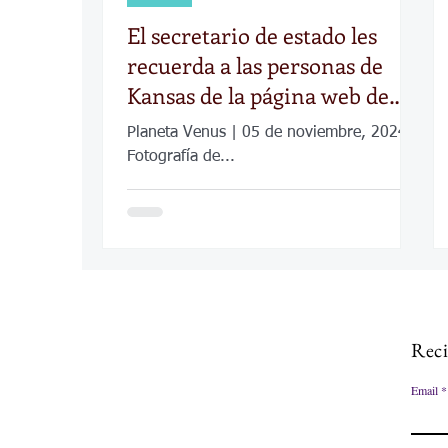
El secretario de estado les
recuerda a las personas de
Kansas de la página web de
informes de la noche electoral
Planeta Venus | 05 de noviembre, 2024
Fotografía de...
Reci
Email