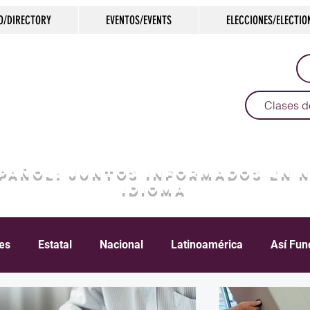
O/DIRECTORY
EVENTOS/EVENTS
ELECCIONES/ELECTIO
Clases d
SPAÑOL: JUNTOS INFORMADOS EN 
IDIOMA
les
Estatal
Nacional
Latinoamérica
Así Fun
Crimen
Negocios
Salud
Arte & Cultura
D