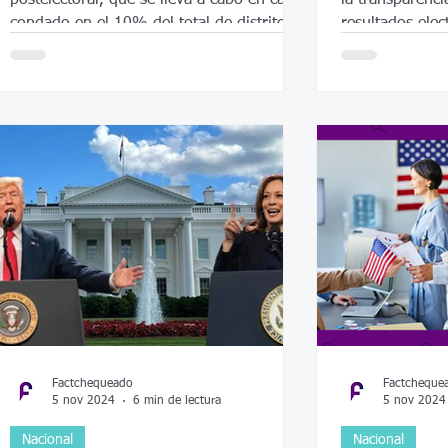
condado en el 10% del total de distritos
resultados elec
electorales del cond
Factchequeado
Factcheque
5 nov 2024
6 min de lectura
5 nov 2024
Nacional
Nacional