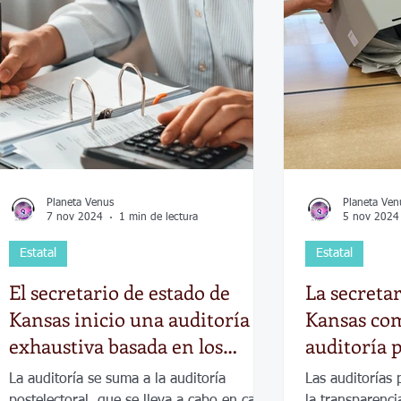
Economía
Elecciones
Clima
Vivienda
Escue
dad
Historias que inspiran
Gobierno
Espectácul
Planeta Venus
Planeta Ven
7 nov 2024
1 min de lectura
5 nov 2024
Estatal
Estatal
El secretario de estado de
La secretar
Kansas inicio una auditoría
Kansas co
exhaustiva basada en los
auditoría p
resultados de dos reñidas
La auditoría se suma a la auditoría
Las auditorías
contiendas electorales
postelectoral, que se lleva a cabo en cada
la transparencia