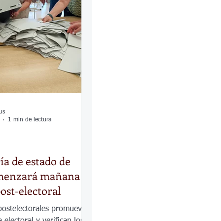
las
Calles
os
us
1 min de lectura
ía de estado de
menzará mañana la
ost-electoral
 postelectorales promueven
 electoral y verifican los