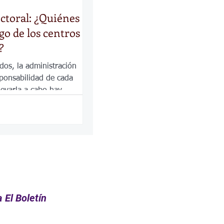
ectoral: ¿Quiénes
go de los centros
?
dos, la administración
sponsabilidad de cada
levarla a cabo hay
ectos.
 El Boletín