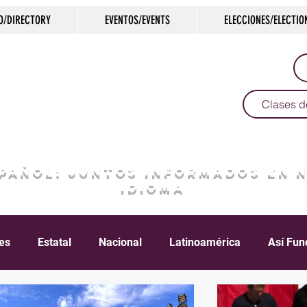
O/DIRECTORY
EVENTOS/EVENTS
ELECCIONES/ELECTIO
Clases d
SPAÑOL: JUNTOS INFORMADOS EN 
IDIOMA
les
Estatal
Nacional
Latinoamérica
Así Fun
Crimen
Negocios
Salud
Arte & Cultura
D