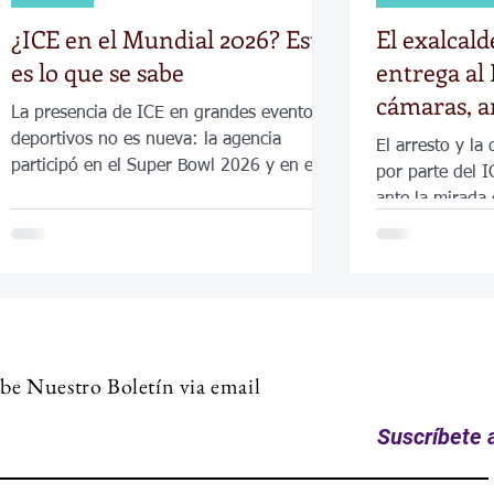
¿ICE en el Mundial 2026? Esto
El exalcald
es lo que se sabe
entrega al 
cámaras, a
La presencia de ICE en grandes eventos
manifestan
deportivos no es nueva: la agencia
El arresto y la
participó en el Super Bowl 2026 y en el
por parte del I
Mundial de Clubes 2025, aunque no
ante la mirada
encontramos evidencia de operativos
tuvo un giro ir
migratorios masivos en esos eventos.
be Nuestro Boletín via email
Suscríbete a