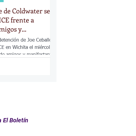
e de Coldwater se
ICE frente a
migos y
tes.
 detención de Joe Ceballos
CE en Wichita el miércoles,
 de amigos y manifestantes,
ónico.
 El Boletín