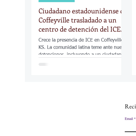
Ciudadano estadounidense de
Coffeyville trasladado a un
centro de detención del ICE
tras reportes de un aumento
Crece la presencia de ICE en Coffeyville,
de la presencia del ICE
KS. La comunidad latina teme ante nuevas
detenciones, incluyendo a un ciudadano
estadounidense.
Reci
Email