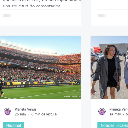
estado, la ofic
una solicitud de comentarios.
funcionarios fe
qué ocurrió.
Planeta Venus
Planeta Ven
25 may
6 min de lectura
14 may
5
Nacional
Noticias Locales