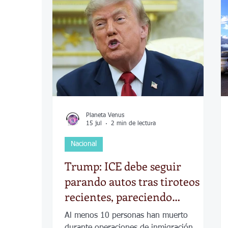
COVID-19
Política
Tecnología
Desamparados
Carreteras
Comuni
Planeta Venus
15 jul
2 min de lectura
Nacional
Trump: ICE debe seguir
parando autos tras tiroteos
recientes, pareciendo
contradecir nueva política
Al menos 10 personas han muerto
durante operaciones de inmigración