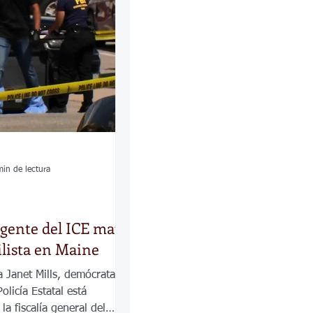
las
Calles
os
min de lectura
gente del ICE mató
lista en Maine
 Janet Mills, demócrata,
olicía Estatal está
la fiscalía general del