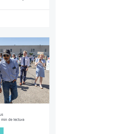
ina del médico forense y
derales para determinar
us
 min de lectura