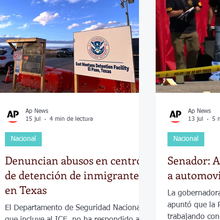
Economía
Elecciones
Clima
Vivienda
Escue
dad
Historias que inspiran
Gobierno
Espectácul
Ap News
Ap News
15 jul
4 min de lectura
13 jul
5 
Nacional
Nacional
Denuncian abusos en centro
Senador: A
de detención de inmigrantes
a automovi
en Texas
La gobernadora
apuntó que la P
El Departamento de Seguridad Nacional,
trabajando con 
que incluye al ICE, no ha respondido a