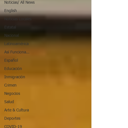
Noticias/ All News
English
Noticias Locales
Estatal
Nacional
Latinoamérica
Así Funciona...
Español
Educación
Inmigración
Crimen
Negocios
Salud
Arte & Cultura
Deportes
COVID-19