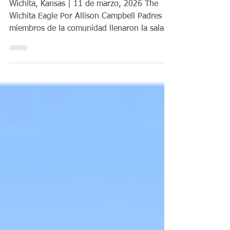
establecen fechas de cierre para
cuatro escuelas primarias
Wichita, Kansas | 11 de marzo, 2026 The
Wichita Eagle Por Allison Campbell Padres y
miembros de la comunidad llenaron la sala
de reuniones de la mesa directiva de
educación en el Centro Administrativo Alvin
E. Morris el lunes por la noche, antes de la
votación para confirmar el cierre de cuatro
escuelas primarias. Allison Campbell, The
Wichita Eagle. Los líderes del distrito escolar
de Wichita aprobaron un cronograma final
para cerrar cuatro escuelas primarias, y al
menos dos