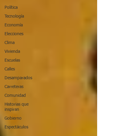
Política
Tecnología
Economía
Elecciones
Clima
Vivienda
Escuelas
Calles
Desamparados
Carreteras
Comunidad
Historias que
inspiran
Gobierno
Espectáculos