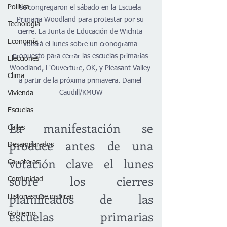
Política
se congregaron el sábado en la Escuela 
Primaria Woodland para protestar por su 
Tecnología
cierre. La Junta de Educación de Wichita 
Economía
votará el lunes sobre un cronograma 
propuesto para cerrar las escuelas primarias 
Elecciones
Woodland, L'Ouverture, OK, y ​​Pleasant Valley 
Clima
a partir de la próxima primavera. 
Daniel 
Caudill/KMUW
Vivienda
Escuelas
La manifestación se 
Calles
produce antes de una 
Desamparados
votación clave el lunes 
Carreteras
sobre los cierres 
Comunidad
planificados de las 
Historias que inspiran
escuelas primarias 
Gobierno