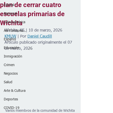
plan de cerrar cuatro
Estatal
escuelas primarias de
Nacional
Wichita
Latinoamérica
Wichita, KS | 10 de marzo, 2026
Así Funciona...
KMUW
| Por
Daniel Caudill
Español
Artículo publicado originalmente el 07 
Educación
de marzo, 20
26
Inmigración
Crimen
Negocios
Salud
Arte & Cultura
Deportes
COVID-19
Varios miembros de la comunidad de Wichita 