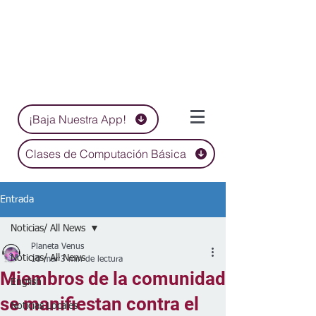
¡Baja Nuestra App!
Clases de Computación Básica
Entrada
Noticias/ All News
Planeta Venus
Noticias/ All News
10 mar
3 min de lectura
Miembros de la comunidad
English
se manifiestan contra el
Noticias Locales