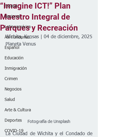
“Imagine ICT!” Plan
Estatal
Maestro Integral de
Nacional
Parques y Recreación
Latinoamérica
Wichita, Kansas | 04 de diciembre, 2025
Así Funciona...
Planeta Venus
Español
Educación
Inmigración
Crimen
Negocios
Salud
Arte & Cultura
Deportes
Fotografía de Unsplash
COVID-19
La Ciudad de Wichita y el Condado de 