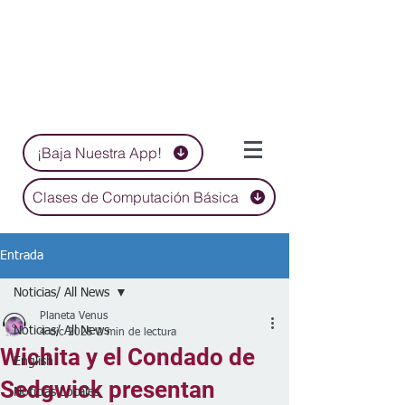
¡Baja Nuestra App!
Clases de Computación Básica
Entrada
Noticias/ All News
Planeta Venus
Noticias/ All News
4 dic 2025
2 min de lectura
Wichita y el Condado de
English
Sedgwick presentan
Noticias Locales