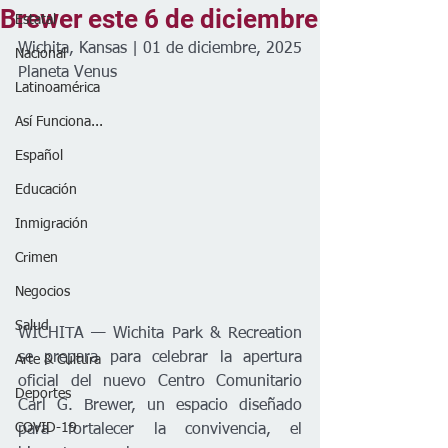
Brewer este 6 de diciembre
Estatal
Wichita, Kansas | 01 de diciembre, 2025
Nacional
Planeta Venus
Latinoamérica
Así Funciona...
Español
Educación
Inmigración
Crimen
Negocios
Salud
WICHITA — Wichita Park & Recreation 
se prepara para celebrar la apertura 
Arte & Cultura
oficial del nuevo Centro Comunitario 
Deportes
Carl G. Brewer, un espacio diseñado 
COVID-19
para fortalecer la convivencia, el 