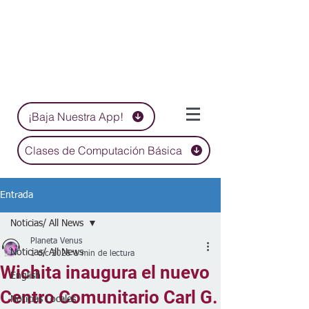
¡Baja Nuestra App!
Clases de Computación Básica
Entrada
Noticias/ All News
Planeta Venus
Noticias/ All News
1 dic 2025
1 min de lectura
Wichita inaugura el nuevo
English
Centro Comunitario Carl G.
Noticias Locales