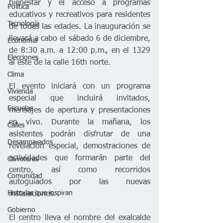
bienestar y el acceso a programas 
Política
educativos y recreativos para residentes 
Tecnología
de todas las edades. La inauguración se 
llevará a cabo el sábado 6 de diciembre, 
Economía
de 8:30 a.m. a 12:00 p.m., en el 1329 
Elecciones
al este de la calle 16th norte.
Clima
El evento iniciará con un programa 
Vivienda
especial que incluirá invitados, 
Escuelas
mensajes de apertura y presentaciones 
en vivo. Durante la mañana, los 
Calles
asistentes podrán disfrutar de una 
Desamparados
revelación especial, demostraciones de 
actividades que formarán parte del 
Carreteras
centro, así como recorridos 
Comunidad
autoguiados por las nuevas 
Historias que inspiran
instalaciones.
Gobierno
El centro lleva el nombre del exalcalde 