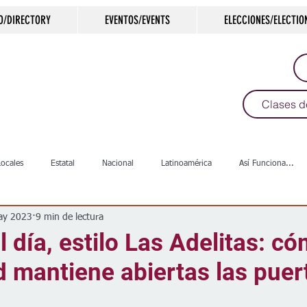
O/DIRECTORY
EVENTOS/EVENTS
ELECCIONES/ELECTIO
Clases d
Locales
Estatal
Nacional
Latinoamérica
Así Funciona...
ay 2023
9 min de lectura
s
Salud
Arte & Cultura
Deportes
COVID-19
Política
l día, estilo Las Adelitas: có
 mantiene abiertas las puer
Escuelas
Calles
Desamparados
Carreteras
Comunida