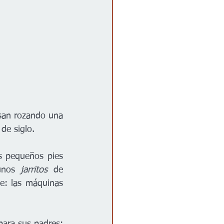
san rozando una 
de siglo. 
s pequeños pies 
unos 
jarritos
 de 
e: las máquinas 