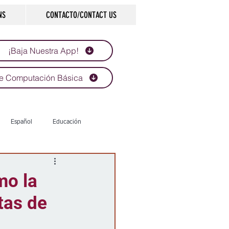
NS
CONTACTO/CONTACT US
¡Baja Nuestra App!
e Computación Básica
Español
Educación
Tecnología
Economía
mo la
tas de
d
Historias que inspiran