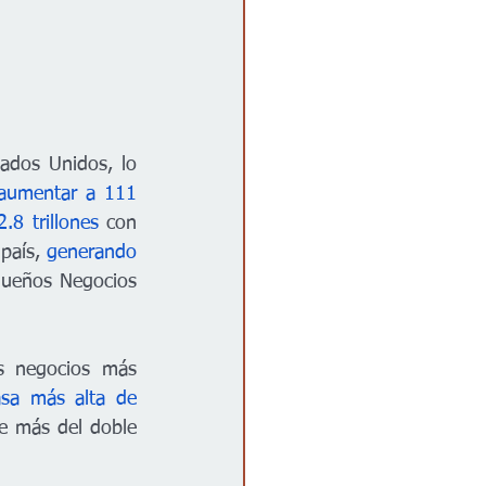
ados Unidos, lo 
aumentar a 111 
2.8 trillones
 con 
país, 
generando 
queños Negocios 
s negocios más 
asa más alta de 
e más del doble 