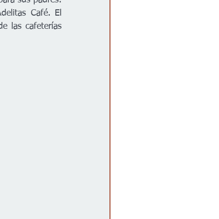
para sus padres: 
litas Café. El 
 las cafeterías 