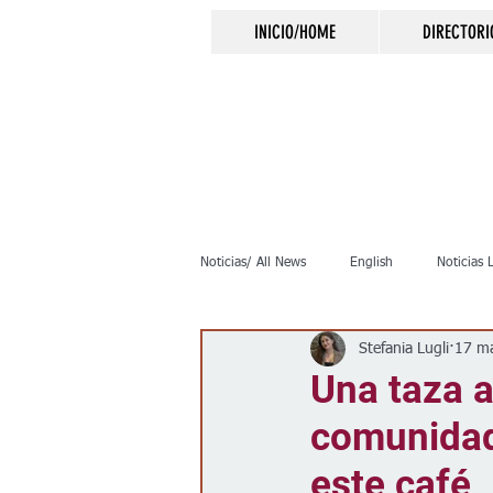
INICIO/HOME
DIRECTORI
Noticias/ All News
English
Noticias 
Stefania Lugli
17 m
Inmigración
Crimen
Negocio
Una taza a
comunidad
Elecciones
Clima
Vivienda
este café