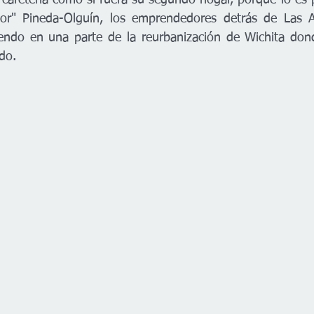
 cafetería como si fuera su segundo hogar, porque lo es 
or" Pineda-Olguín, los emprendedores detrás de Las Ade
ndo en una parte de la reurbanización de Wichita donde
do.