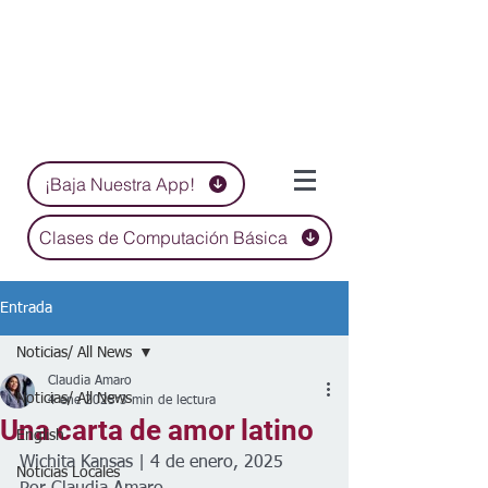
¡Baja Nuestra App!
Clases de Computación Básica
Entrada
Noticias/ All News
Claudia Amaro
Noticias/ All News
4 ene 2025
3 min de lectura
Una carta de amor latino
English
Wichita Kansas | 4 de enero, 2025
Noticias Locales