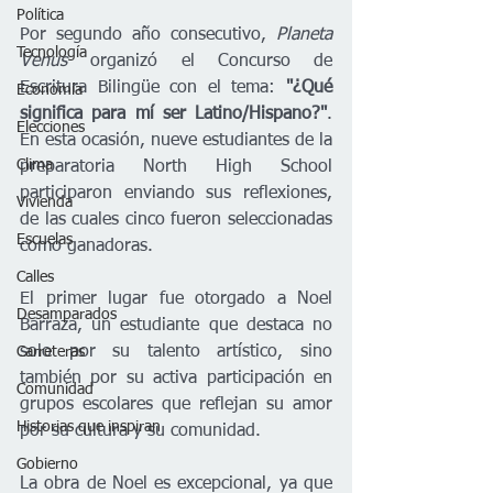
Política
Por segundo año consecutivo, 
Planeta 
Tecnología
Venus
 organizó el Concurso de 
Escritura Bilingüe con el tema: 
"¿Qué 
Economía
significa para mí ser Latino/Hispano?"
. 
Elecciones
En esta ocasión, nueve estudiantes de la 
Clima
preparatoria North High School 
participaron enviando sus reflexiones, 
Vivienda
de las cuales cinco fueron seleccionadas 
Escuelas
como ganadoras.
Calles
El primer lugar fue otorgado a Noel 
Desamparados
Barraza, un estudiante que destaca no 
solo por su talento artístico, sino 
Carreteras
también por su activa participación en 
Comunidad
grupos escolares que reflejan su amor 
Historias que inspiran
por su cultura y su comunidad.
Gobierno
La obra de Noel es excepcional, ya que 