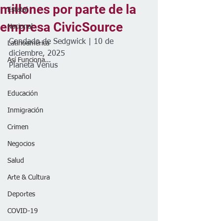
millones por parte de la
Estatal
empresa CivicSource
Nacional
Condado de Sedgwick | 10 de 
Latinoamérica
diciembre, 2025
Así Funciona...
Planeta Venus
Español
Educación
Inmigración
Crimen
Negocios
Salud
Arte & Cultura
Deportes
COVID-19