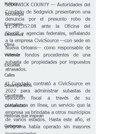
Política
SEDGWICK COUNTY — Autoridades del 
Condado de Sedgwick presentaron una 
Tecnología
denuncia por el presunto robo de 
Economía
$1,281,357.08 ante la Oficina del 
Sheriff y agencias federales, señalando 
Elecciones
a la empresa CivicSource —con sede en 
Clima
Nueva Orleans— como responsable de 
Vivienda
retener fondos procedentes de una 
subasta de propiedades por impuestos 
Escuelas
atrasados.
Calles
El Condado contrató a CivicSource en 
Desamparados
2022 para administrar subastas de 
Carreteras
ejecución fiscal a través de su 
plataforma en línea, un servicio que la 
Comunidad
empresa ya brindaba a otros municipios 
Historias que inspiran
de varios estados. Hasta este año, el 
Gobierno
programa había operado sin mayores 