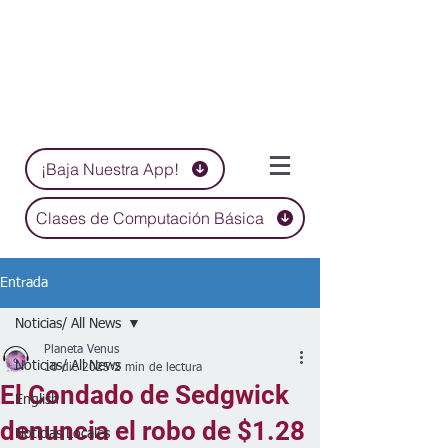
¡Baja Nuestra App!
Clases de Computación Básica
Entrada
Noticias/ All News
Planeta Venus
Noticias/ All News
10 dic 2025
2 min de lectura
El Condado de Sedgwick
English
denuncia el robo de $1.28
Noticias Locales