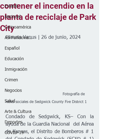
contener el incendio en la
Estatal
planta de reciclaje de Park
Nacional
City
Latinoamérica
Planeta Venus | 26 de junio, 2024
Así Funciona...
Español
Educación
Inmigración
Crimen
Negocios
                                              Fotografía de 
Salud
redes sociales de 
Sedgwick County Fire District 1
Arte & Cultura
Condado de Sedgwick, KS– Con la 
Deportes
ayuda de la Guardia Nacional  del Aérea 
de Kansas, el Distrito de Bomberos # 1 
COVID-19