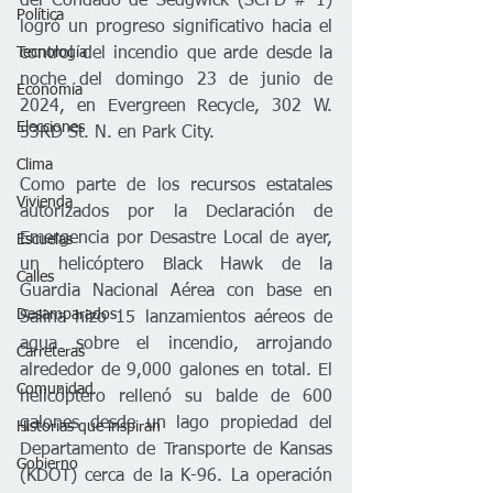
del Condado de Sedgwick (SCFD # 1) 
Política
logró un progreso significativo hacia el 
control del incendio que arde desde la 
Tecnología
noche del domingo 23 de junio de 
Economía
2024, en Evergreen Recycle, 302 W. 
Elecciones
53RD St. N. en Park City. 
Clima
Como parte de los recursos estatales 
Vivienda
autorizados por la Declaración de 
Emergencia por Desastre Local de ayer, 
Escuelas
un helicóptero Black Hawk de la 
Calles
Guardia Nacional Aérea con base en 
Desamparados
Salina hizo 15 lanzamientos aéreos de 
agua sobre el incendio, arrojando 
Carreteras
alrededor de 9,000 galones en total. El 
Comunidad
helicóptero rellenó su balde de 600 
galones desde un lago propiedad del 
Historias que inspiran
Departamento de Transporte de Kansas 
Gobierno
(KDOT) cerca de la K-96. La operación 