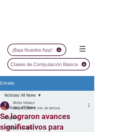
¡Baja Nuestra App!
Clases de Computación Básica
Entrada
Noticias/ All News
Ahida Velasco
Noticias/ All News
26 jun 2024
1 min de lectura
Se lograron avances
English
significativos para
Noticias Locales