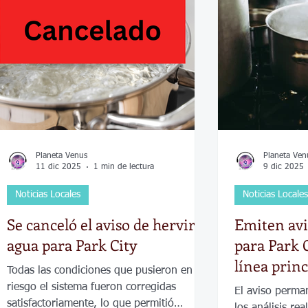
Economía
Elecciones
Clima
Vivienda
Escue
dad
Historias que inspiran
Gobierno
Espectácul
Planeta Venus
Planeta Ven
11 dic 2025
1 min de lectura
9 dic 2025
Noticias Locales
Noticias Locales
Se canceló el aviso de hervir el
Emiten avi
agua para Park City
para Park C
línea princ
Todas las condiciones que pusieron en
riesgo el sistema fueron corregidas
El aviso perma
satisfactoriamente, lo que permitió
los análisis re