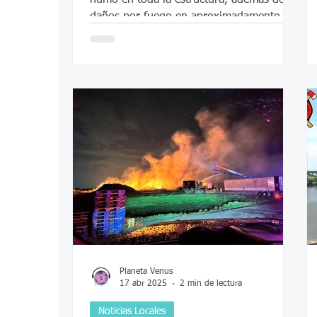
daños por fuego en aproximadamente el
40 % del inmueble.
Planeta Venus
17 abr 2025
2 min de lectura
Noticias Locales