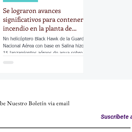
Se lograron avances
significativos para contener el
incendio en la planta de
reciclaje de Park City
Nn helicóptero Black Hawk de la Guardia
Nacional Aérea con base en Salina hizo
15 lanzamientos aéreos de agua sobre el
incendio.
be Nuestro Boletín via email
Suscríbete a