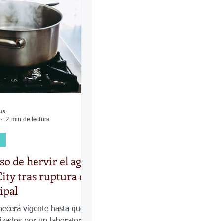
las
Calles
os
us
2 min de lectura
so de hervir el agua
ity tras ruptura de
ipal
necerá vigente hasta que
alizados por un laboratorio