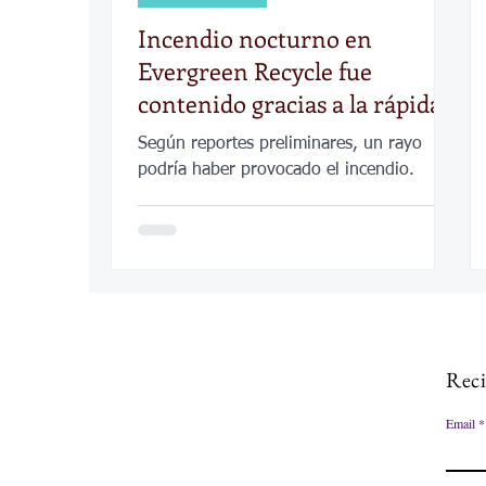
Incendio nocturno en
Evergreen Recycle fue
contenido gracias a la rápida
respuesta y la lluvia
Según reportes preliminares, un rayo
podría haber provocado el incendio.
Reci
Email