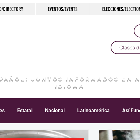
O/DIRECTORY
EVENTOS/EVENTS
ELECCIONES/ELECTIO
Clases d
SPAÑOL: JUNTOS INFORMADOS EN 
IDIOMA
les
Estatal
Nacional
Latinoamérica
Así Fun
Crimen
Negocios
Salud
Arte & Cultura
D