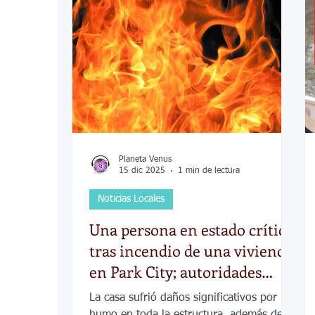
COVID-19
Política
Tecnología
Desamparados
Carreteras
Comuni
Planeta Venus
15 dic 2025
1 min de lectura
Noticias Locales
Una persona en estado crítico
tras incendio de una vivienda
en Park City; autoridades
investigan las causas
La casa sufrió daños significativos por
humo en toda la estructura, además de