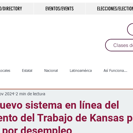
O/DIRECTORY
EVENTOS/EVENTS
ELECCIONES/ELECTIO
Clases d
Locales
Estatal
Nacional
Latinoamérica
Así Funciona...
ov 2024
2 min de lectura
s
Salud
Arte & Cultura
Deportes
COVID-19
Política
uevo sistema en línea del
nto del Trabajo de Kansas p
Escuelas
Calles
Desamparados
Carreteras
Comunida
s por desempleo