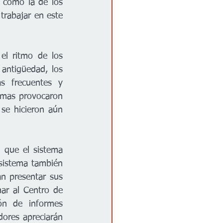
 como la de los 
trabajar en este 
el ritmo de los 
ntigüedad, los 
s frecuentes y 
emas provocaron 
 se hicieron aún 
 que el sistema 
sistema también 
n presentar sus 
ar al Centro de 
n de informes 
ores apreciarán 