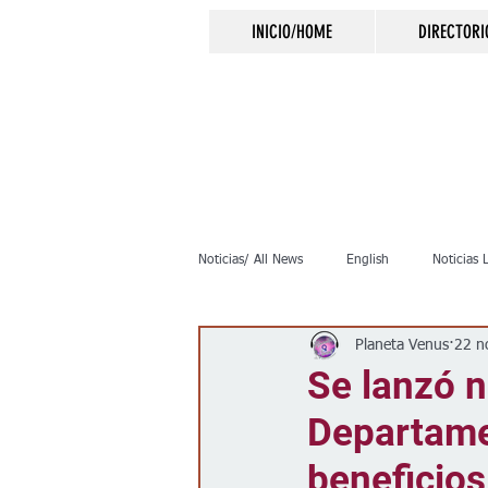
INICIO/HOME
DIRECTORI
Noticias/ All News
English
Noticias 
Planeta Venus
22 n
Inmigración
Crimen
Negocio
Se lanzó n
Departame
Elecciones
Clima
Vivienda
beneficio