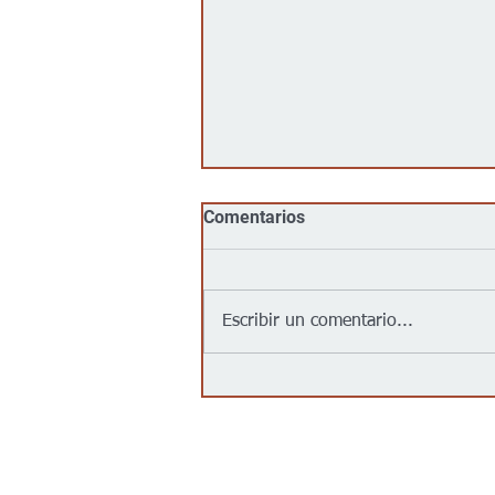
Comentarios
Escribir un comentario...
Jalapeños vinculados a un
brote de salmonela en EEUU
provienen de una granja en
México: autoridades
Contáctanos/Contact us