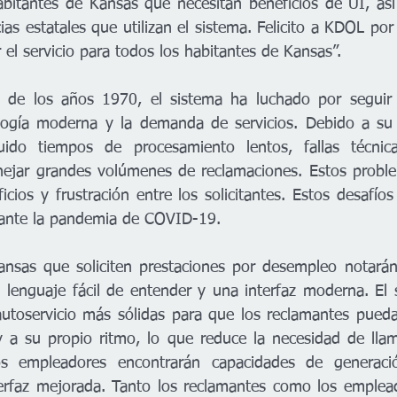
abitantes de Kansas que necesitan beneficios de UI, así
s estatales que utilizan el sistema. Felicito a KDOL por 
el servicio para todos los habitantes de Kansas”.  
es de los años 1970, el sistema ha luchado por seguir 
logía moderna y la demanda de servicios. Debido a su a
ido tiempos de procesamiento lentos, fallas técnica
anejar grandes volúmenes de reclamaciones. Estos probl
icios y frustración entre los solicitantes. Estos desafíos
ante la pandemia de COVID-19.
ansas que soliciten prestaciones por desempleo notarán
un lenguaje fácil de entender y una interfaz moderna. El 
utoservicio más sólidas para que los reclamantes pueda
 y a su propio ritmo, lo que reduce la necesidad de llam
s empleadores encontrarán capacidades de generació
erfaz mejorada. Tanto los reclamantes como los emplead