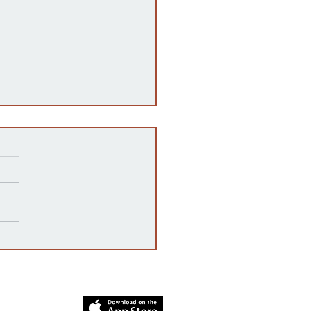
razones detrás de las
rrupciones en la venta de
cates mexicanos a
dos Unidos
dia