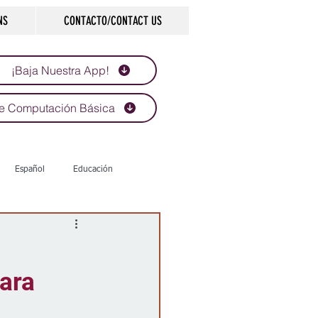
NS
CONTACTO/CONTACT US
¡Baja Nuestra App!
e Computación Básica
Español
Educación
Tecnología
Economía
ara
d
Historias que inspiran