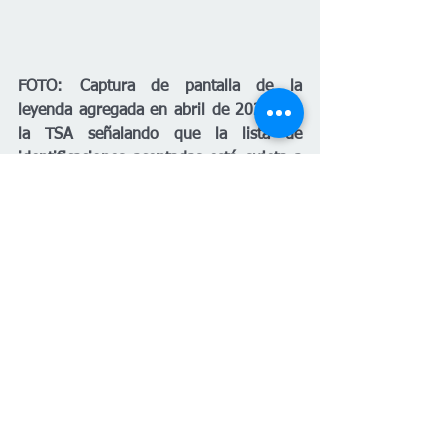
FOTO: Captura de pantalla de la 
leyenda agregada en abril de 2025 por 
la TSA señalando que la lista de 
identificaciones aceptadas está sujeta a 
cambios sin previo aviso. 
*Nota actualizada el 17 de abril de abril 
de 2025 para incluir la advertencia del 
Departamento de Seguridad Nacional 
sobre el derecho de los migrantes 
indocumentados a viajar en vuelos 
domésticos dentro de Estados Unidos. Y 
la leyenda añadida de la TSA señalando 
que las identificaciones válidas en 
aeropuertos pueden cambiar sin previo 
aviso. 