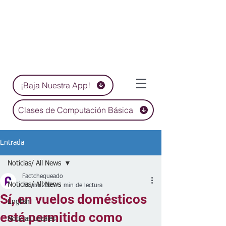
¡Baja Nuestra App!
Clases de Computación Básica
Entrada
Noticias/ All News
Factchequeado
Noticias/ All News
23 abr 2025
5 min de lectura
Sí, en vuelos domésticos
English
está permitido como
Noticias Locales