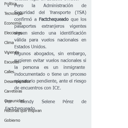
Política
Pero la Administración de 
Seguridad del Transporte (TSA) 
Tecnología
confirmó a 
Factchequeado
 que los 
Economía
pasaportes extranjeros vigentes 
Elecciones
siguen siendo una identificación 
válida para vuelos nacionales en 
Clima
Estados Unidos.
Vivienda
Algunos abogados, sin embargo, 
sugieren evitar vuelos nacionales si 
Escuelas
la persona es un inmigrante  
Calles
indocumentado o tiene un proceso 
migratorio pendiente, ante el riesgo 
Desamparados
de encuentros con ICE.
Carreteras
Comunidad
Por Wendy Selene Pérez de 
Factchequeado
Historias que inspiran
Gobierno