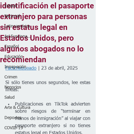
identificación el pasaporte
Estatal
extranjero para personas
Nacional
sin estatus legal en
Latinoamérica
Estados Unidos, pero
Así Funciona...
algunos abogados no lo
Español
Educación
recomiendan
Inmigración
Factchequeado
 | 23 de abril, 2025
Crimen
Si sólo tienes unos segundos, lee estas 
Negocios
líneas:
Salud
Publicaciones en TikTok advierten 
Arte & Cultura
sobre riesgos de “terminar en 
Deportes
manos de inmigración” al viajar con 
pasaporte extranjero si no tienes 
COVID-19
estatus legal en Estados Unidos.